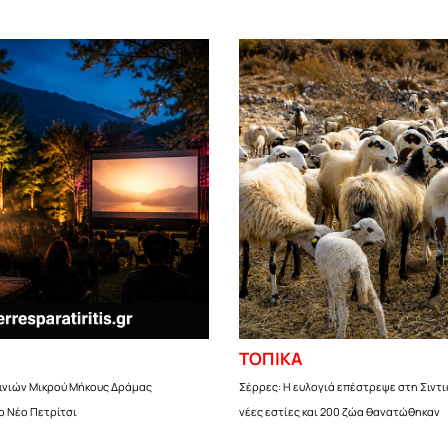
ΤΟΠΙΚΑ
αινιών Μικρού Μήκους Δράμας
Σέρρες: Η ευλογιά επέστρεψε στη Σιντι
ο Νέο Πετρίτσι
νέες εστίες και 200 ζώα θανατώθηκαν