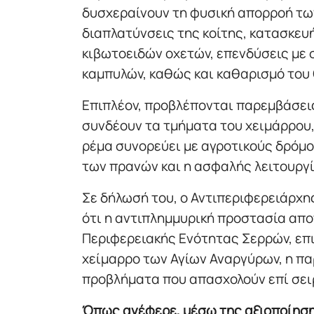
δυσχεραίνουν τη φυσική απορροή των
διαπλατύνσεις της κοίτης, κατασκευ
κιβωτοειδών οχετών, επενδύσεις με
καμπυλών, καθώς και καθαρισμό του
Επιπλέον, προβλέπονται παρεμβάσεις
συνδέουν τα τμήματα του χειμάρρου,
ρέμα συνορεύει με αγροτικούς δρόμ
των πρανών και η ασφαλής λειτουργ
Σε δήλωσή του, ο Αντιπεριφερειάρχ
ότι η αντιπλημμυρική προστασία απο
Περιφερειακής Ενότητας Σερρών, επι
χείμαρρο των Αγίων Αναργύρων, η πα
προβλήματα που απασχολούν επί σειρ
Όπως ανέφερε, μέσω της αξιοποίηση