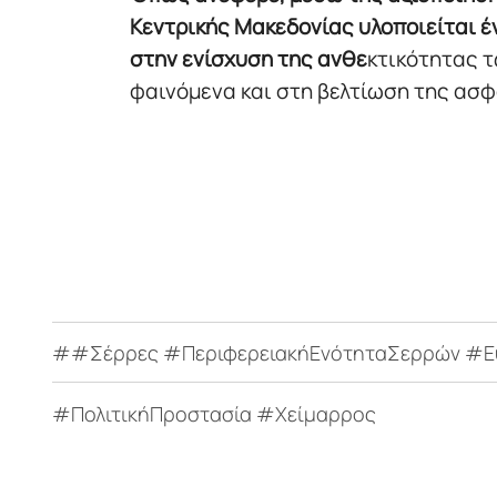
Κεντρικής Μακεδονίας υλοποιείται έ
στην ενίσχυση της ανθε
κτικότητας τ
φαινόμενα και στη βελτίωση της ασφ
##Σέρρες #ΠεριφερειακήΕνότηταΣερρών #Ευ
#ΠολιτικήΠροστασία #Χείμαρρος