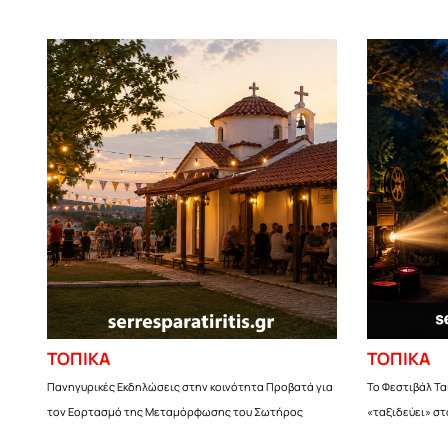
ΤΟΠΙΚΑ
ΤΟΠΙΚΑ
Πανηγυρικές Εκδηλώσεις στην κοινότητα Προβατά για
Το Φεστιβάλ Τ
τον Εορτασμό της Μεταμόρφωσης του Σωτήρος
«ταξιδεύει» στ