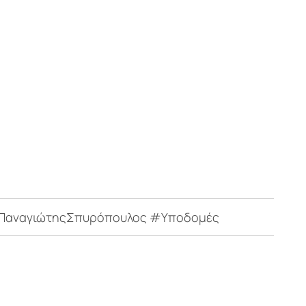
#ΠαναγιώτηςΣπυρόπουλος #Υποδομές