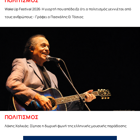
ΠΟΛΙΤΙΣΜΟΣ
Wake Up Festival 2026: Η γιορτή που απέδειξε ότι ο πολιτισμός γεννιέται από
τους ανθρώπους - Γράφει ο Πασχάλης Θ. Τόσιος
ΠΟΛΙΤΙΣΜΟΣ
Λάκης Χαλκιάς: Σίγησε η δωρική φωνή της ελληνικής μουσικής παράδοσης