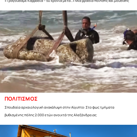
«Τραγουδάμε Καββαδία – 50 χρόνια μετά…» Μια βραδιά ποίησης και μουσικής
ΠΟΛΙΤΙΣΜΟΣ
Σπουδαία αρχαιολογική ανακάλυψη στην Αίγυπτο: Στο φως τμήματα
βυθισμένης πόλης 2.000 ετών ανοιχτά της Αλεξάνδρειας