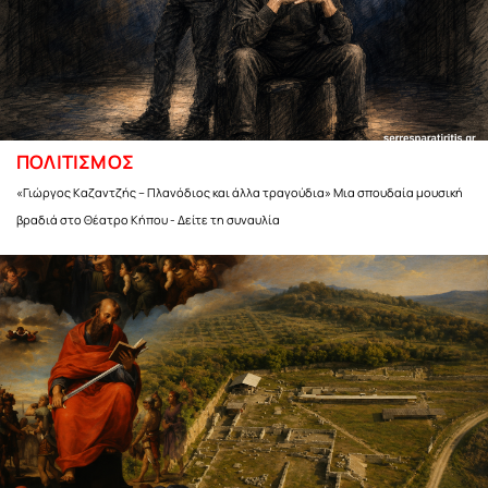
ΠΟΛΙΤΙΣΜΟΣ
«Γιώργος Καζαντζής – Πλανόδιος και άλλα τραγούδια» Μια σπουδαία μουσική
βραδιά στο Θέατρο Κήπου - Δείτε τη συναυλία