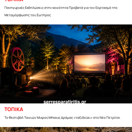
Πανηγυρικές Εκδηλώσεις στην κοινότητα Προβατά για τον Εορτασμό της
Μεταμόρφωσης του Σωτήρος
ΤΟΠΙΚΑ
Το Φεστιβάλ Ταινιών Μικρού Μήκους Δράμας «ταξιδεύει» στο Νέο Πετρίτσι