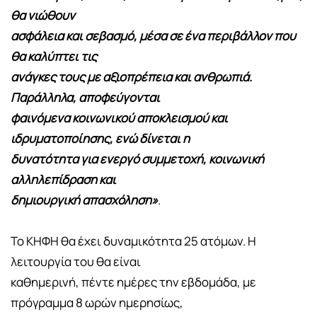
θα νιώθουν
ασφάλεια και σεβασμό, μέσα σε ένα περιβάλλον που
θα καλύπτει τις
ανάγκες τους με αξιοπρέπεια και ανθρωπιά.
Παράλληλα, αποφεύγονται
φαινόμενα κοινωνικού αποκλεισμού και
ιδρυματοποίησης, ενώ δίνεται η
δυνατότητα για ενεργό συμμετοχή, κοινωνική
αλληλεπίδραση και
δημιουργική απασχόληση»
.
Το ΚΗΦΗ θα έχει δυναμικότητα 25 ατόμων. Η
λειτουργία του θα είναι
καθημερινή, πέντε ημέρες την εβδομάδα, με
πρόγραμμα 8 ωρών ημερησίως,