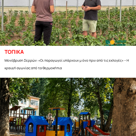
ΤΟΠΙΚΑ
Μονόβρυση Σερρών: «Οι παραγωγοί υπάρχουν μ όνο πριν από τις εκλογές» – Η
κραυγή αγωνίας από τα θερμοκήπια