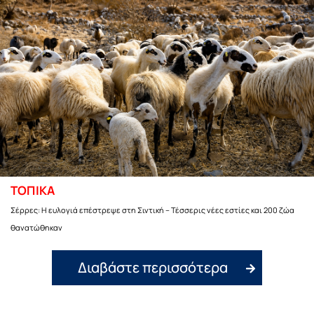
ΤΟΠΙΚΑ
Σέρρες: Η ευλογιά επέστρεψε στη Σιντική – Τέσσερις νέες εστίες και 200 ζώα
θανατώθηκαν
Διαβάστε περισσότερα