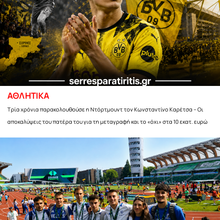
ΑΘΛΗΤΙΚΑ
Τρία χρόνια παρακολουθούσε η Ντόρτμουντ τον Κωνσταντίνο Καρέτσα – Οι
αποκαλύψεις του πατέρα του για τη μεταγραφή και το «όχι» στα 10 εκατ. ευρώ