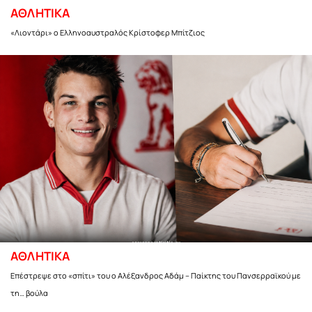
ΑΘΛΗΤΙΚΑ
«Λιοντάρι» ο Ελληνοαυστραλός Κρίστοφερ Μπίτζιος
ΑΘΛΗΤΙΚΑ
Επέστρεψε στο «σπίτι» του ο Αλέξανδρος Αδάμ – Παίκτης του Πανσερραϊκού με
τη… βούλα