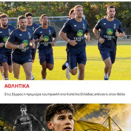
ΑΘΛΗΤΙΚΑ
Στις Σέρρες η πρεμιέρα του Ηρακλή στο Κύπελλο Ελλάδας απέναντι στον Βόλο