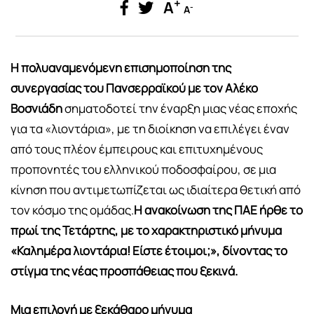
+
A
-
A
Η πολυαναμενόμενη επισημοποίηση της
συνεργασίας του Πανσερραϊκού με τον Αλέκο
Βοσνιάδη
σηματοδοτεί την έναρξη μιας νέας εποχής
για τα «λιοντάρια», με τη διοίκηση να επιλέγει έναν
από τους πλέον έμπειρους και επιτυχημένους
προπονητές του ελληνικού ποδοσφαίρου, σε μια
κίνηση που αντιμετωπίζεται ως ιδιαίτερα θετική από
τον κόσμο της ομάδας
.
Η ανακοίνωση της ΠΑΕ ήρθε το
πρωί της Τετάρτης, με το χαρακτηριστικό μήνυμα
«Καλημέρα λιοντάρια! Είστε έτοιμοι;», δίνοντας το
στίγμα της νέας προσπάθειας που ξεκινά.
Μια επιλογή με ξεκάθαρο μήνυμα