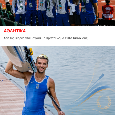
ΑΘΛΗΤΙΚΑ
Από τις Σέρρες στο Παγκόσμιο Πρωτάθλημα Κ20 ο Τασκούδης