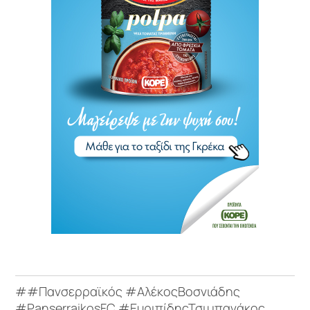
##Πανσερραϊκός #ΑλέκοςΒοσνιάδης
#PanserraikosFC #ΕυριπίδηςΤσιμπανάκος