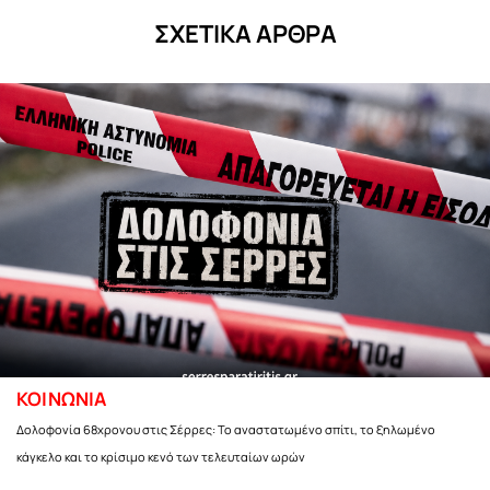
ΣΧΕΤΙΚΑ ΑΡΘΡΑ
ΚΟΙΝΩΝΙΑ
Δολοφονία 68χρονου στις Σέρρες: Το αναστατωμένο σπίτι, το ξηλωμένο
κάγκελο και το κρίσιμο κενό των τελευταίων ωρών