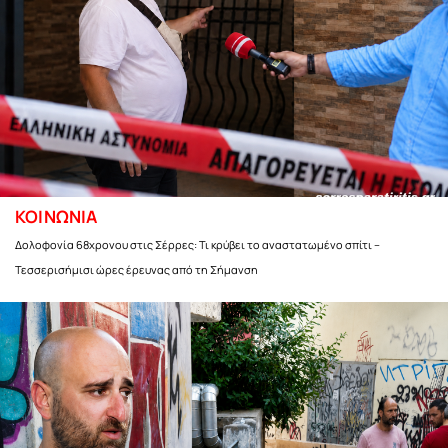
ΚΟΙΝΩΝΙΑ
Δολοφονία 68χρονου στις Σέρρες: Τι κρύβει το αναστατωμένο σπίτι –
Τεσσερισήμισι ώρες έρευνας από τη Σήμανση