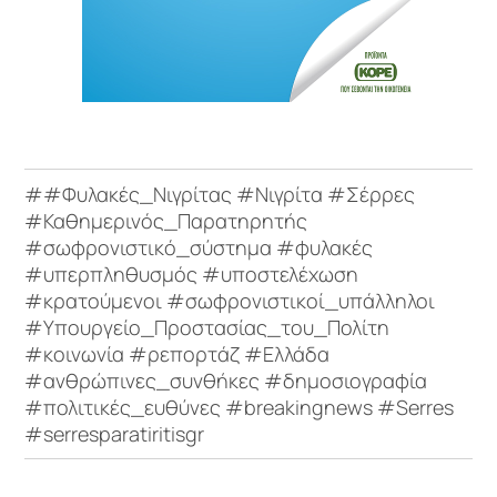
##Φυλακές_Νιγρίτας #Νιγρίτα #Σέρρες
#Καθημερινός_Παρατηρητής
#σωφρονιστικό_σύστημα #φυλακές
#υπερπληθυσμός #υποστελέχωση
#κρατούμενοι #σωφρονιστικοί_υπάλληλοι
#Υπουργείο_Προστασίας_του_Πολίτη
#κοινωνία #ρεπορτάζ #Ελλάδα
#ανθρώπινες_συνθήκες #δημοσιογραφία
#πολιτικές_ευθύνες #breakingnews #Serres
#serresparatiritisgr