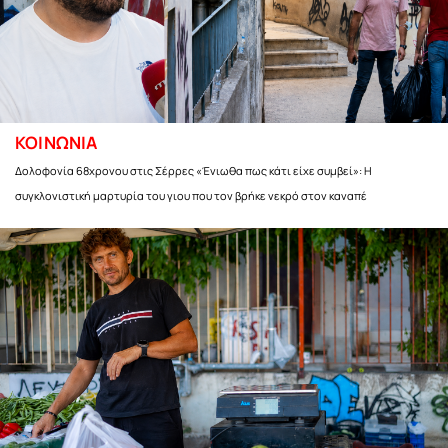
ΚΟΙΝΩΝΙΑ
Δολοφονία 68χρονου στις Σέρρες «Ένιωθα πως κάτι είχε συμβεί»: Η
συγκλονιστική μαρτυρία του γιου που τον βρήκε νεκρό στον καναπέ