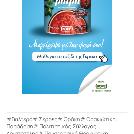
#Βαλτερό# Σέρρες# Θράκη# Θρακιώτικη
Παράδοση# Πολιτιστικός Σύλλογος
Αριστοτέλης# Πανσερραϊκή Θρακιώτικη