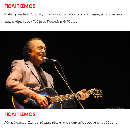
ΠΟΛΙΤΙΣΜΟΣ
Wake Up Festival 2026: Η γιορτή που απέδειξε ότι ο πολιτισμός γεννιέται από
τους ανθρώπους - Γράφει ο Πασχάλης Θ. Τόσιος
ΠΟΛΙΤΙΣΜΟΣ
Λάκης Χαλκιάς: Σίγησε η δωρική φωνή της ελληνικής μουσικής παράδοσης