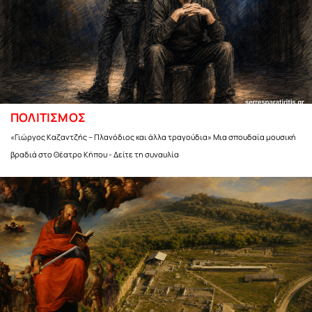
ΠΟΛΙΤΙΣΜΟΣ
«Γιώργος Καζαντζής – Πλανόδιος και άλλα τραγούδια» Μια σπουδαία μουσική
βραδιά στο Θέατρο Κήπου - Δείτε τη συναυλία