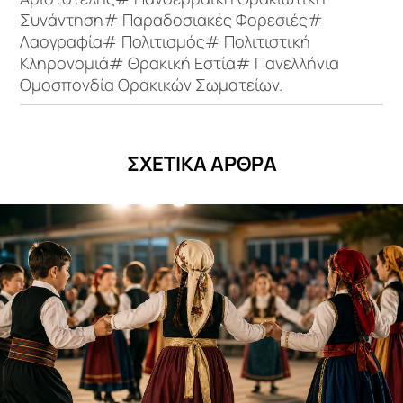
Συνάντηση# Παραδοσιακές Φορεσιές#
Λαογραφία# Πολιτισμός# Πολιτιστική
Κληρονομιά# Θρακική Εστία# Πανελλήνια
Ομοσπονδία Θρακικών Σωματείων.
ΣΧΕΤΙΚΑ ΑΡΘΡΑ