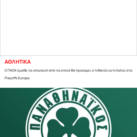
ΑΘΛΗΤΙΚΑ
Ο ΠΑΟΚ έμαθε τα υπογκούπ από τα οποία θα προκύψει ο πιθανός αντίπαλος στα
Playoffs Europa