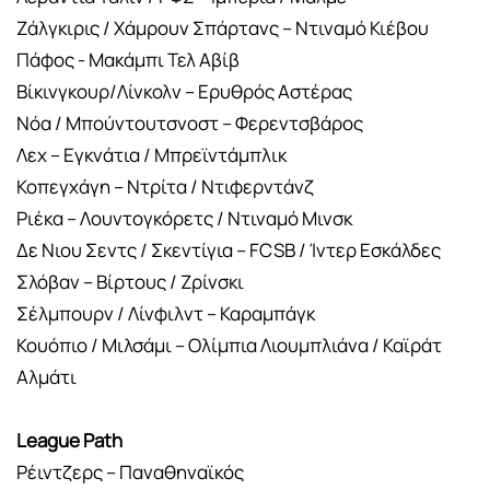
Ζάλγκιρις / Χάμρουν Σπάρτανς – Ντιναμό Κιέβου
Πάφος - Μακάμπι Τελ Αβίβ
Βίκινγκουρ/Λίνκολν – Ερυθρός Αστέρας
Νόα / Μπούντουτσνοστ – Φερεντσβάρος
Λεχ – Εγκνάτια / Μπρεϊντάμπλικ
Κοπεγχάγη – Ντρίτα / Ντιφερντάνζ
Ριέκα – Λουντογκόρετς / Ντιναμό Μινσκ
Δε Νιου Σεντς / Σκεντίγια – FCSB / Ίντερ Εσκάλδες
Σλόβαν – Βίρτους / Ζρίνσκι
Σέλμπουρν / Λίνφιλντ – Καραμπάγκ
Κουόπιο / Μιλσάμι – Ολίμπια Λιουμπλιάνα / Καϊράτ
Αλμάτι
League Path
Ρέιντζερς – Παναθηναϊκός