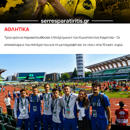
ΑΘΛΗΤΙΚΑ
Τρία χρόνια παρακολουθούσε η Ντόρτμουντ τον Κωνσταντίνο Καρέτσα – Οι
αποκαλύψεις του πατέρα του για τη μεταγραφή και το «όχι» στα 10 εκατ. ευρώ