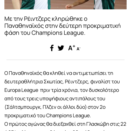
Με την Ρέιντζερς κληρώθηκε ο
Παναθηναϊκός στην δεύτερη προκριματική
φάση του Champions League.
+
A
-
A
Ο Παναθηναϊκός θα κληθεί να αντιμετωπίσει τη
δευτεραθλήτρια Σκωτίας, Ρέιντζερς, φιναλίστ του
Europa League πριν τρία χρόνια, τον δυσκολότερο
από τους τρεις υποψήφιους αντιπάλους του
(Σάλτσμπουργκ, Πλζεν οι άλλοι δύο) στον 2ο
προκριματικό του Champions League.
Ο πρώτος αγώνας θα διεξαχθεί στη Γλασκώβη στις 22