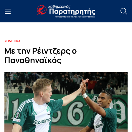
ΑΘΛΗΤΙΚΑ
Με την Ρέιντζερς ο
Παναθηναϊκός