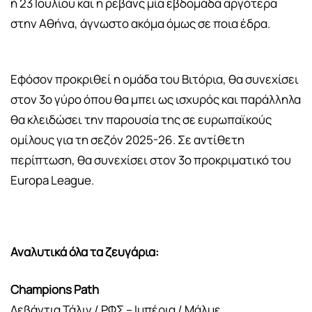
ή 23 Ιουλίου και η ρεβάνς μία εβδομάδα αργότερα
στην Αθήνα, άγνωστο ακόμα όμως σε ποια έδρα.
Εφόσον προκριθεί η ομάδα του Βιτόρια, θα συνεχίσει
στον 3ο γύρο όπου θα μπει ως ισχυρός και παράλληλα
θα κλειδώσει την παρουσία της σε ευρωπαϊκούς
ομίλους για τη σεζόν 2025-26. Σε αντίθετη
περίπτωση, θα συνεχίσει στον 3ο προκριματικό του
Europa League.
Αναλυτικά όλα τα ζευγάρια:
Champions Path
Λεβάντια Τάλιν / ΡΦΣ – Ιμπέρια / Μάλμε