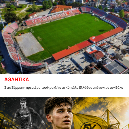
ΑΘΛΗΤΙΚΑ
Στις Σέρρες η πρεμιέρα του Ηρακλή στο Κύπελλο Ελλάδας απέναντι στον Βόλο