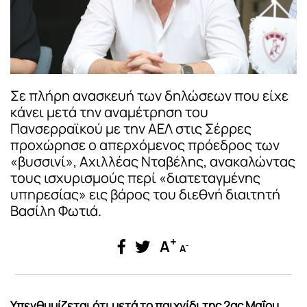
Σε πλήρη ανασκευή των δηλώσεων που είχε
κάνει μετά την αναμέτρηση του
Πανσερραϊκού με την ΑΕΛ στις Σέρρες
προχώρησε ο απερχόμενος πρόεδρος των
«βυσσινί», Αχιλλέας Νταβέλης, ανακαλώντας
τους ισχυρισμούς περί «διατεταγμένης
υπηρεσίας» εις βάρος του διεθνή διαιτητή
Βασίλη Φωτιά.
+
A
-
A
Υπενθυμίζεται ότι μετά το παιχνίδι της 2ας Μαΐου