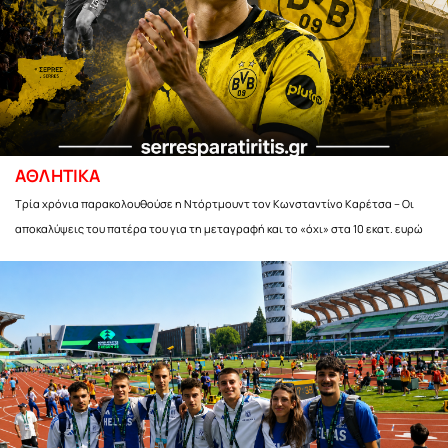
ΑΘΛΗΤΙΚΑ
Τρία χρόνια παρακολουθούσε η Ντόρτμουντ τον Κωνσταντίνο Καρέτσα – Οι
αποκαλύψεις του πατέρα του για τη μεταγραφή και το «όχι» στα 10 εκατ. ευρώ