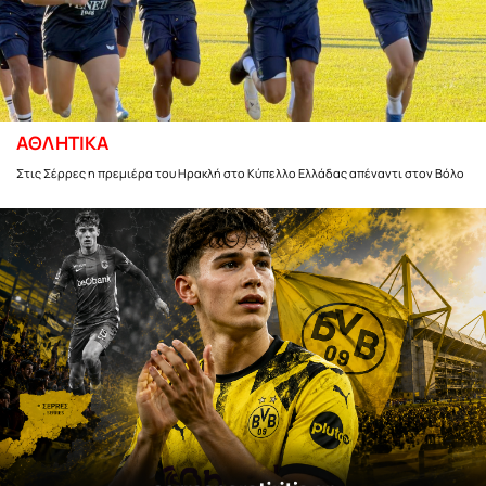
ΑΘΛΗΤΙΚΑ
Στις Σέρρες η πρεμιέρα του Ηρακλή στο Κύπελλο Ελλάδας απέναντι στον Βόλο