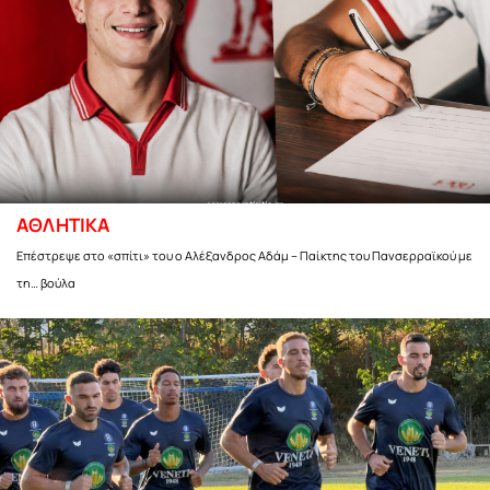
ΑΘΛΗΤΙΚΑ
Επέστρεψε στο «σπίτι» του ο Αλέξανδρος Αδάμ – Παίκτης του Πανσερραϊκού με
τη… βούλα