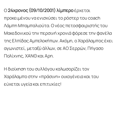
Ο
24χρονος (09/10/2001) λίμπερο
έρχεται
προκειμένου να ενισχύσει το ρόστερ του coach
Λάμπη Μπαμπαλιούτα. Ο νέος πετοσφαιριστής του
Μακεδονικού την περσινή χρονιά φόρεσε την φανέλα
της Ελπίδας Αμπελοκήπων. Ακόμη, ο Χαράλαμπος έχει
αγωνιστεί, μεταξύ άλλων, σε ΑΟ Σερρών, Πήγασο
Πολίχνης, ΧΑΝΘ και Αρη.
Η διοίκηση του συλλόγου καλωσορίζει τον
Χαράλαμπο στην «πράσινη» οικογένεια και του
εύχεται υγεία και επιτυχίες!