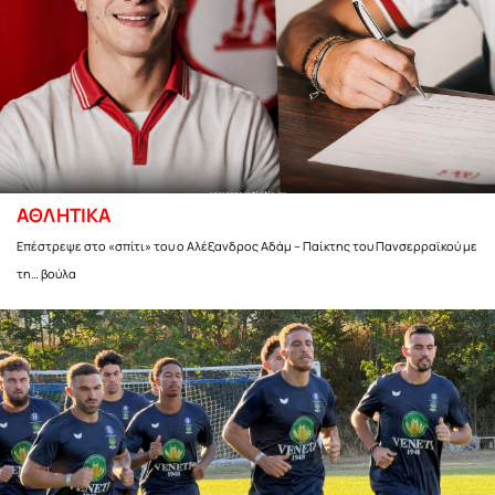
ΑΘΛΗΤΙΚΑ
Επέστρεψε στο «σπίτι» του ο Αλέξανδρος Αδάμ – Παίκτης του Πανσερραϊκού με
τη… βούλα