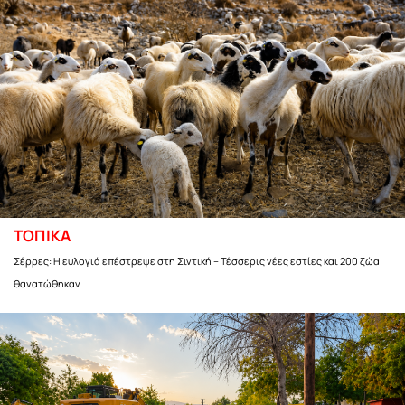
ΤΟΠΙΚΑ
Σέρρες: Η ευλογιά επέστρεψε στη Σιντική – Τέσσερις νέες εστίες και 200 ζώα
θανατώθηκαν