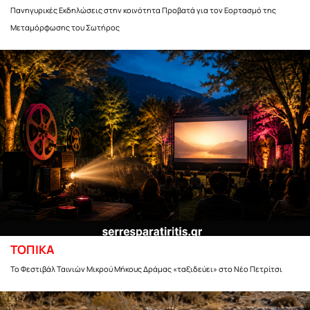
Πανηγυρικές Εκδηλώσεις στην κοινότητα Προβατά για τον Εορτασμό της
Μεταμόρφωσης του Σωτήρος
ΤΟΠΙΚΑ
Το Φεστιβάλ Ταινιών Μικρού Μήκους Δράμας «ταξιδεύει» στο Νέο Πετρίτσι