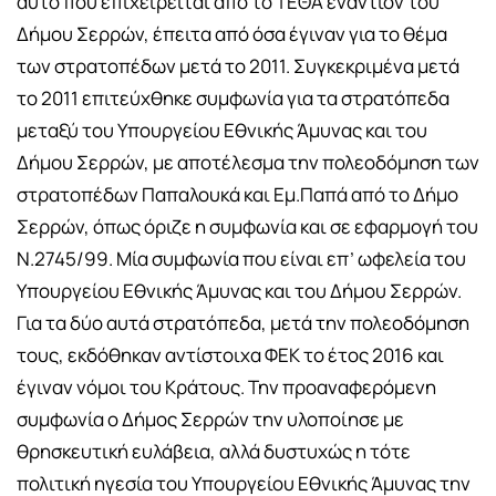
αυτό που επιχειρείται από το ΤΕΘΑ εναντίον του
Δήμου Σερρών, έπειτα από όσα έγιναν για το θέμα
των στρατοπέδων μετά το 2011. Συγκεκριμένα μετά
το 2011 επιτεύχθηκε συμφωνία για τα στρατόπεδα
μεταξύ του Υπουργείου Εθνικής Άμυνας και του
Δήμου Σερρών, με αποτέλεσμα την πολεοδόμηση των
στρατοπέδων Παπαλουκά και Εμ.Παπά από το Δήμο
Σερρών, όπως όριζε η συμφωνία και σε εφαρμογή του
Ν.2745/99. Μία συμφωνία που είναι επ’ ωφελεία του
Υπουργείου Εθνικής Άμυνας και του Δήμου Σερρών.
Για τα δύο αυτά στρατόπεδα, μετά την πολεοδόμηση
τους, εκδόθηκαν αντίστοιχα ΦΕΚ το έτος 2016 και
έγιναν νόμοι του Κράτους. Την προαναφερόμενη
συμφωνία ο Δήμος Σερρών την υλοποίησε με
θρησκευτική ευλάβεια, αλλά δυστυχώς η τότε
πολιτική ηγεσία του Υπουργείου Εθνικής Άμυνας την