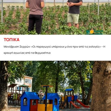
ΤΟΠΙΚΑ
Μονόβρυση Σερρών: «Οι παραγωγοί υπάρχουν μ όνο πριν από τις εκλογές» – Η
κραυγή αγωνίας από τα θερμοκήπια