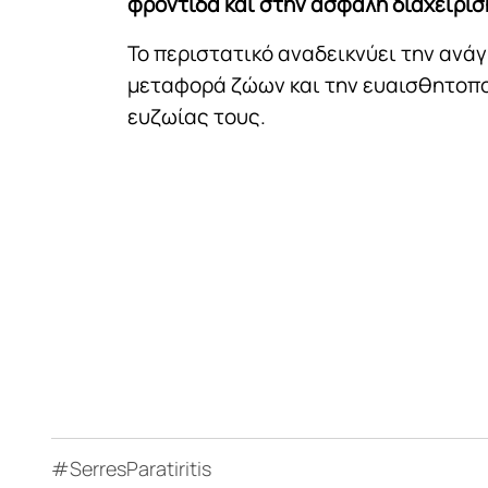
φροντίδα και στην ασφαλή διαχείρισ
Το περιστατικό αναδεικνύει την ανά
μεταφορά ζώων και την ευαισθητοπο
ευζωίας τους.
#SerresParatiritis