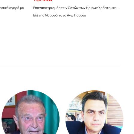
τοπική αγορά με
Επαναπατρισμός των Οστών των Ηρώων Χρήστου και
Ελένης Μαρούδη στα Ανω Πορόϊα