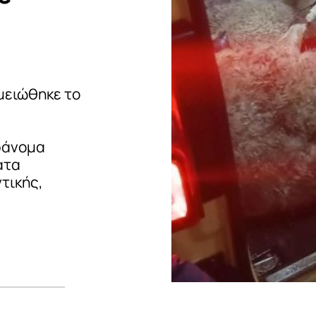
μειώθηκε το
ράνομα
ατα
τικής,