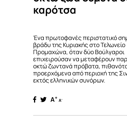
καρότσα
Ένα πρωτοφανές περιστατικό ση
βράδυ της Κυριακής στο Τελωνείο
Προμαχώνα, όταν δύο Βούλγαροι
επιχειρούσαν να μεταφέρουν πα
οκτώ ζωντανά πρόβατα, πιθανότ
προερχόμενα από περιοχή της Σιν
εκτός ελληνικών συνόρων.
+
A
-
A