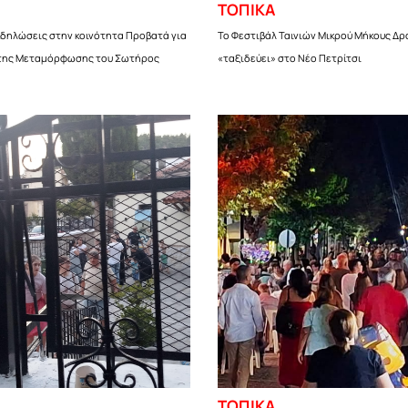
ΤΟΠΙΚΑ
κδηλώσεις στην κοινότητα Προβατά για
Το Φεστιβάλ Ταινιών Μικρού Μήκους Δ
 της Μεταμόρφωσης του Σωτήρος
«ταξιδεύει» στο Νέο Πετρίτσι
ΤΟΠΙΚΑ