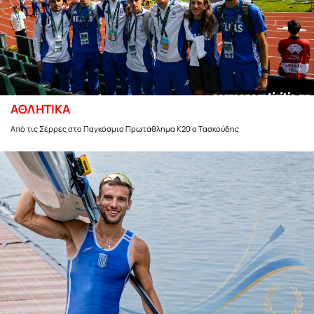
ΑΘΛΗΤΙΚΑ
Από τις Σέρρες στο Παγκόσμιο Πρωτάθλημα Κ20 ο Τασκούδης