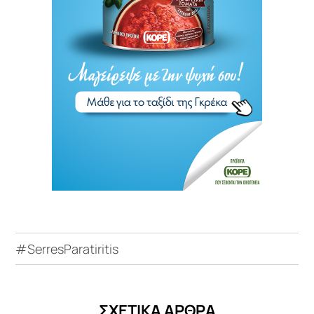
#SerresParatiritis
ΣΧΕΤΙΚΑ ΑΡΘΡΑ