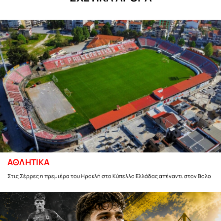
ΑΘΛΗΤΙΚΑ
Στις Σέρρες η πρεμιέρα του Ηρακλή στο Κύπελλο Ελλάδας απέναντι στον Βόλο