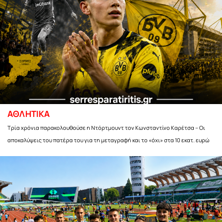
ΑΘΛΗΤΙΚΑ
Τρία χρόνια παρακολουθούσε η Ντόρτμουντ τον Κωνσταντίνο Καρέτσα – Οι
αποκαλύψεις του πατέρα του για τη μεταγραφή και το «όχι» στα 10 εκατ. ευρώ