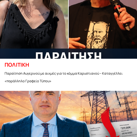
ΠΟΛΙΤΙΚΗ
Παραίτηση Αυγερινού με αιχμές για το κόμμα Καρυστιανού – Καταγγέλλει
«παράλληλο Γραφείο Τύπου»