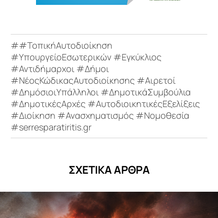
##ΤοπικήΑυτοδιοίκηση
#ΥπουργείοΕσωτερικών #Εγκύκλιος
#Αντιδήμαρχοι #Δήμοι
#ΝέοςΚώδικαςΑυτοδιοίκησης #Αιρετοί
#ΔημόσιοιΥπάλληλοι #ΔημοτικάΣυμβούλια
#ΔημοτικέςΑρχές #ΑυτοδιοικητικέςΕξελίξεις
#Διοίκηση #Ανασχηματισμός #Νομοθεσία
#serresparatiritis.gr
ΣΧΕΤΙΚΑ ΑΡΘΡΑ