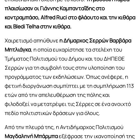
πλαισίωσαν οι Γιάννης Καμπανταΐδης στο
κοντραμπάσο, Alfred Ruci στο φλάουτο και την κιθάρα
και Bledi Telha στην κιθάρα.
Χαιρετισμό απηύθυνε
η Δήμαρχος Σερρών Βαρβάρα
Μητλιάγκα
, η οποία ευχαρίστησε τα στελέχη του
Τμήματος Πολιτισμού του Δήμου και του ΔΗΠΕΘΕ
Σερρών για τη συμβολή τους στην υλοποίηση του
προγράμματος των εκδηλώσεων. Όπως ανέφερε, η
φετινή διοργάνωση συμπίπτει με τη συμπλήρωση 113
ετών από την απελευθέρωση της πόλης και
φιλοδοξεί να μετατρέψει τις Σέρρες σε ένα ανοιχτό
πεδίο πολιτιστικών δράσεων για όλους.
Από την πλευρά της, η Αντιδήμαρχος Πολιτισμού
Μαγδαληνή Μπάρμπα
εξέφρασε την ικανοποίησή της