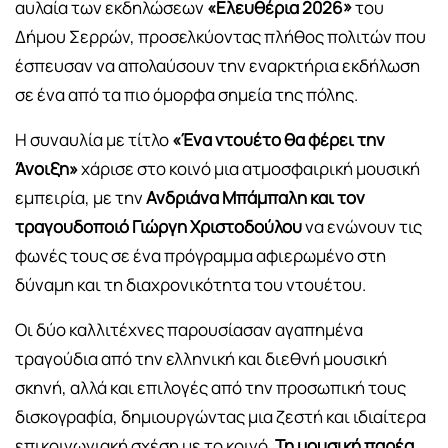
αυλαία των εκδηλώσεων
«Ελευθέρια 2026»
του
Δήμου Σερρών, προσελκύοντας πλήθος πολιτών που
έσπευσαν να απολαύσουν την εναρκτήρια εκδήλωση
σε ένα από τα πιο όμορφα σημεία της πόλης.
Η συναυλία με τίτλο
«Ένα ντουέτο θα φέρει την
Άνοιξη»
χάρισε στο κοινό μια ατμοσφαιρική μουσική
εμπειρία, με την
Ανδριάνα Μπάμπαλη και τον
τραγουδοποιό Γιώργη Χριστοδούλου
να ενώνουν τις
φωνές τους σε ένα πρόγραμμα αφιερωμένο στη
δύναμη και τη διαχρονικότητα του ντουέτου.
Οι δύο καλλιτέχνες παρουσίασαν αγαπημένα
τραγούδια από την ελληνική και διεθνή μουσική
σκηνή, αλλά και επιλογές από την προσωπική τους
δισκογραφία, δημιουργώντας μια ζεστή και ιδιαίτερα
επικοινωνιακή σχέση με το κοινό.
Τη μουσική παρέα