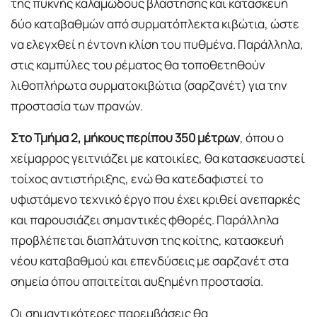
της πυκνής καλαμώδους βλάστησης και κατασκευή
δύο καταβαθμών από συρματόπλεκτα κιβώτια, ώστε
να ελεγχθεί η έντονη κλίση του πυθμένα. Παράλληλα,
στις καμπύλες του ρέματος θα τοποθετηθούν
λιθοπλήρωτα συρματοκιβώτια (σαρζανέτ) για την
προστασία των πρανών.
Στο Τμήμα 2, μήκους περίπου 350 μέτρων
, όπου ο
χείμαρρος γειτνιάζει με κατοικίες, θα κατασκευαστεί
τοίχος αντιστήριξης, ενώ θα κατεδαφιστεί το
υφιστάμενο τεχνικό έργο που έχει κριθεί ανεπαρκές
και παρουσιάζει σημαντικές φθορές. Παράλληλα
προβλέπεται διαπλάτυνση της κοίτης, κατασκευή
νέου καταβαθμού και επενδύσεις με σαρζανέτ στα
σημεία όπου απαιτείται αυξημένη προστασία.
Οι σημαντικότερες παρεμβάσεις θα