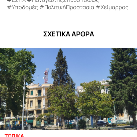
#Υποδομές #ΠολιτικήΠροστασία #Χείμαρρος
ΣΧΕΤΙΚΑ ΑΡΘΡΑ
ΤΟΠΙΚΑ