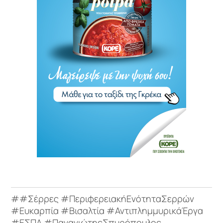
##Σέρρες #ΠεριφερειακήΕνότηταΣερρών
#Ευκαρπία #Βισαλτία #ΑντιπλημμυρικάΈργα
#ΕΣΠΑ #ΠαναγιώτηςΣπυρόπουλος