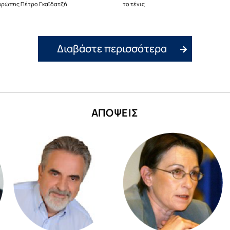
υρώπης Πέτρο Γκαϊδατζή
το τένις
Διαβάστε περισσότερα
ΑΠΟΨΕΙΣ