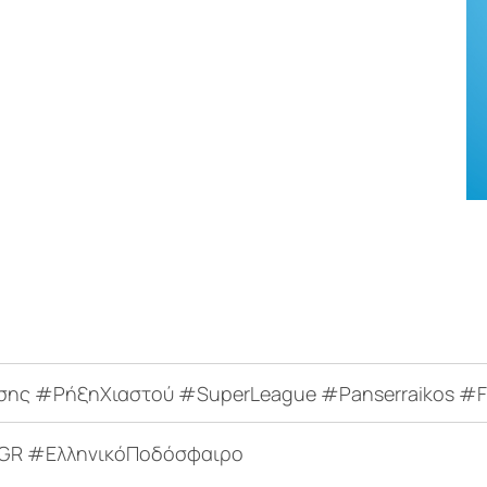
ς #ΡήξηΧιαστού #SuperLeague #Panserraikos #F
GR #ΕλληνικόΠοδόσφαιρο