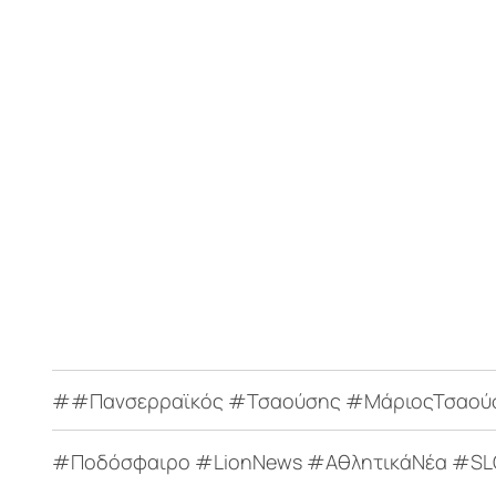
##Πανσερραϊκός #Τσαούσης #ΜάριοςΤσαούση
#Ποδόσφαιρο #LionNews #ΑθλητικάΝέα #SL