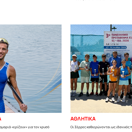
Α
ΑΘΛΗΤΙΚΑ
αμαριά «ερίζουν» για τον χρυσό
Οι Σέρρες καθιερώνονται ως ιδανικός 