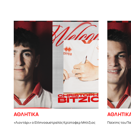
ΑΘΛΗΤΙΚΑ
ΑΘΛΗΤΙΚ
«Λιοντάρι» ο Ελληνοαυστραλός Κρίστοφερ Μπίτζιος
Παίκτης του Π