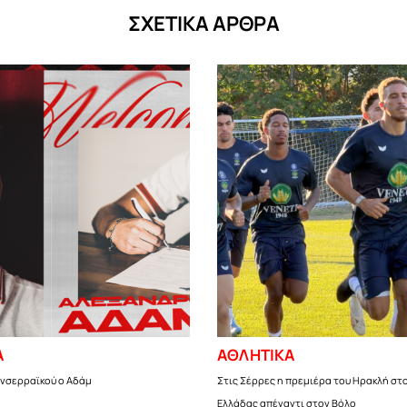
ΣΧΕΤΙΚΑ ΑΡΘΡΑ
Α
ΑΘΛΗΤΙΚΑ
ανσερραϊκού ο Αδάμ
Στις Σέρρες η πρεμιέρα του Ηρακλή στ
Ελλάδας απέναντι στον Βόλο