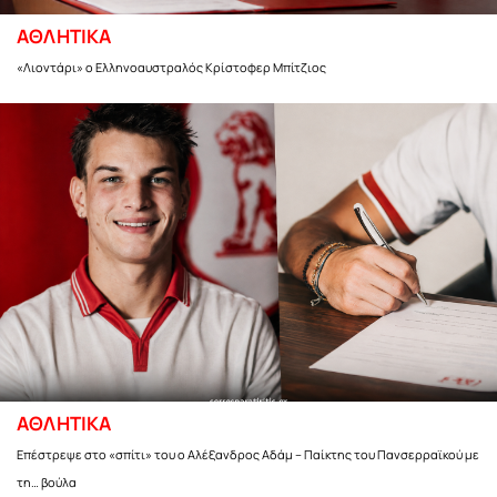
ΑΘΛΗΤΙΚΑ
«Λιοντάρι» ο Ελληνοαυστραλός Κρίστοφερ Μπίτζιος
ΑΘΛΗΤΙΚΑ
Επέστρεψε στο «σπίτι» του ο Αλέξανδρος Αδάμ – Παίκτης του Πανσερραϊκού με
τη… βούλα