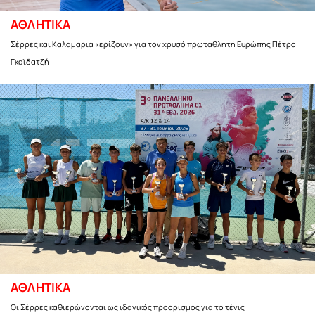
ΑΘΛΗΤΙΚΑ
Σέρρες και Καλαμαριά «ερίζουν» για τον χρυσό πρωταθλητή Ευρώπης Πέτρο
Γκαϊδατζή
ΑΘΛΗΤΙΚΑ
Οι Σέρρες καθιερώνονται ως ιδανικός προορισμός για το τένις