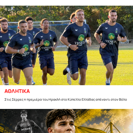
ΑΘΛΗΤΙΚΑ
Στις Σέρρες η πρεμιέρα του Ηρακλή στο Κύπελλο Ελλάδας απέναντι στον Βόλο