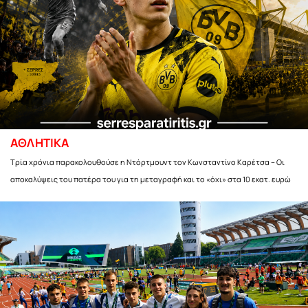
ΑΘΛΗΤΙΚΑ
Τρία χρόνια παρακολουθούσε η Ντόρτμουντ τον Κωνσταντίνο Καρέτσα – Οι
αποκαλύψεις του πατέρα του για τη μεταγραφή και το «όχι» στα 10 εκατ. ευρώ