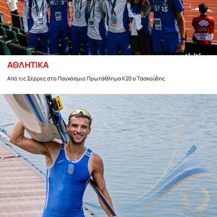
ΑΘΛΗΤΙΚΑ
Από τις Σέρρες στο Παγκόσμιο Πρωτάθλημα Κ20 ο Τασκούδης