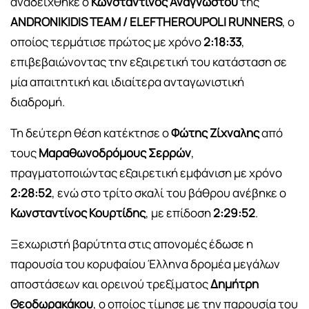
αναδείχθηκε ο
Κωνσταντίνος Αναγνώστου
της
ANDRONIKIDIS TEAM / ELEFTHEROUPOLI RUNNERS
, ο
οποίος τερμάτισε πρώτος με χρόνο
2:18:33
,
επιβεβαιώνοντας την εξαιρετική του κατάσταση σε
μία απαιτητική και ιδιαίτερα ανταγωνιστική
διαδρομή.
Τη δεύτερη θέση κατέκτησε ο
Φώτης Ζίχναλης
από
τους
Μαραθωνοδρόμους Σερρών
,
πραγματοποιώντας εξαιρετική εμφάνιση με χρόνο
2:28:52
, ενώ στο τρίτο σκαλί του βάθρου ανέβηκε ο
Κωνσταντίνος Κουρτίδης
, με επίδοση
2:29:52
.
Ξεχωριστή βαρύτητα στις απονομές έδωσε η
παρουσία του κορυφαίου Έλληνα δρομέα μεγάλων
αποστάσεων και ορεινού τρεξίματος
Δημήτρη
Θεοδωρακάκου
, ο οποίος τίμησε με την παρουσία του