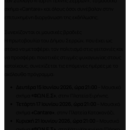
τον Σύλλογο «Γιορτή Τέχνης Σερρών», το μουσικό
σχήμα «Cantare» και όλους όσοι συνέβαλαν στην
επιτυχημένη διοργάνωση της εκδήλωσης.
Συνεχίζονται οι μουσικές βραδιές
Η πρωτοβουλία του Δήμου Σερρών, που έχει ως
στόχο να μεταφέρει τον πολιτισμό στις γειτονιές και
να προσφέρει ποιοτικές στιγμές ψυχαγωγίας στους
κατοίκους, συνεχίζεται τις επόμενες ημέρες με το
ακόλουθο πρόγραμμα:
Δευτέρα 15 Ιουνίου 2026, ώρα 21:00
– Μουσικό
σχήμα
«ΦΩ.Ν.Ε.Σ»
, στην Πλατεία Ειρήνης.
Τετάρτη 17 Ιουνίου 2026, ώρα 21:00
– Μουσικό
σχήμα
«Cantare»
, στην Πλατεία Κατακονόζι.
Κυριακή 21 Ιουνίου 2026, ώρα 21:00
– Μουσικό
σχήμα
«ΦΩ.Ν.Ε.Σ»
, στα Κάτω Καμενίκια (Πάρκο