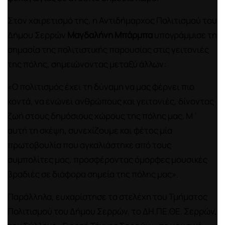
Στον χαιρετισμό της, η Αντιδήμαρχος Πολιτισμού του
Δήμου Σερρών
Μαγδαλήνη Μπάρμπα
υπογράμμισε τη
σημασία της πολιτιστικής παρουσίας στις γειτονιές
της πόλης, σημειώνοντας μεταξύ άλλων:
«Ο πολιτισμός έχει τη δύναμη να μας φέρνει πιο
κοντά, να ενώνει ανθρώπους και γειτονιές, δίνοντας
ζωή στους δημόσιους χώρους της πόλης μας. Μ΄
αυτή τη σκέψη, συνεχίζουμε και φέτος μία
πρωτοβουλία που αγκαλιάστηκε από τους
συμπολίτες μας, προσφέροντας όμορφες μουσικές
βραδιές σε διάφορα σημεία της πόλης μας».
Παράλληλα, ευχαρίστησε τα στελέχη του Τμήματος
Πολιτισμού του Δήμου Σερρών, το ΔΗ.ΠΕ.ΘΕ. Σερρών,