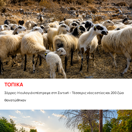
ΤΟΠΙΚΑ
Σέρρες: Η ευλογιά επέστρεψε στη Σιντική – Τέσσερις νέες εστίες και 200 ζώα
θανατώθηκαν