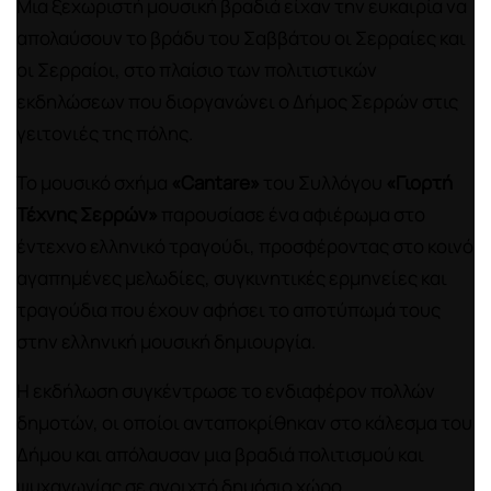
Μια ξεχωριστή μουσική βραδιά είχαν την ευκαιρία να
απολαύσουν το βράδυ του Σαββάτου οι Σερραίες και
οι Σερραίοι, στο πλαίσιο των πολιτιστικών
εκδηλώσεων που διοργανώνει ο Δήμος Σερρών στις
γειτονιές της πόλης.
Το μουσικό σχήμα
«Cantare»
του Συλλόγου
«Γιορτή
Τέχνης Σερρών»
παρουσίασε ένα αφιέρωμα στο
έντεχνο ελληνικό τραγούδι, προσφέροντας στο κοινό
αγαπημένες μελωδίες, συγκινητικές ερμηνείες και
τραγούδια που έχουν αφήσει το αποτύπωμά τους
στην ελληνική μουσική δημιουργία.
Η εκδήλωση συγκέντρωσε το ενδιαφέρον πολλών
δημοτών, οι οποίοι ανταποκρίθηκαν στο κάλεσμα του
Δήμου και απόλαυσαν μια βραδιά πολιτισμού και
ψυχαγωγίας σε ανοιχτό δημόσιο χώρο.