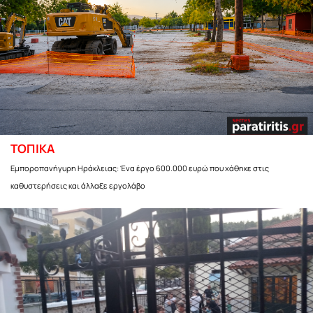
ΤΟΠΙΚΑ
Εμποροπανήγυρη Ηράκλειας: Ένα έργο 600.000 ευρώ που χάθηκε στις
καθυστερήσεις και άλλαξε εργολάβο