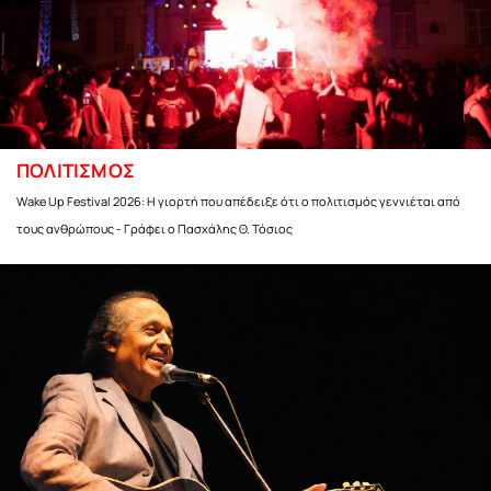
ΠΟΛΙΤΙΣΜΟΣ
Wake Up Festival 2026: Η γιορτή που απέδειξε ότι ο πολιτισμός γεννιέται από
τους ανθρώπους - Γράφει ο Πασχάλης Θ. Τόσιος