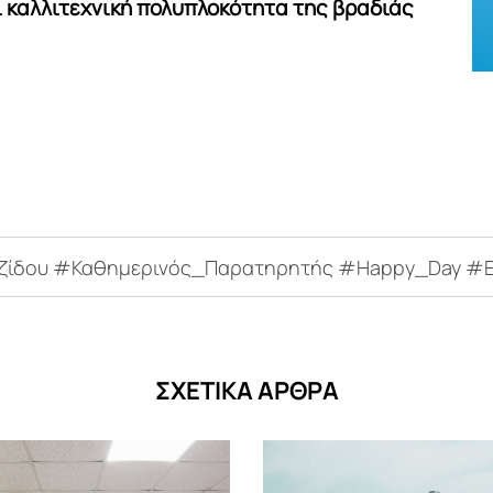
ι καλλιτεχνική πολυπλοκότητα της βραδιάς
ζίδου #Καθημερινός_Παρατηρητής #Happy_Day #Ελ
ΣΧΕΤΙΚΑ ΑΡΘΡΑ