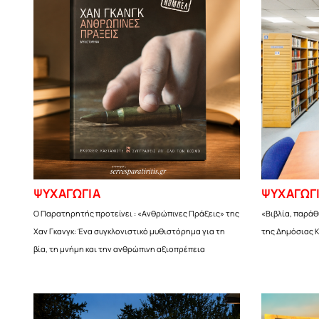
ΨΥΧΑΓΩΓΙΑ
ΨΥΧΑΓΩΓ
Ο Παρατηρητής προτείνει : «Ανθρώπινες Πράξεις» της
«Βιβλία, παράθ
Χαν Γκανγκ: Ένα συγκλονιστικό μυθιστόρημα για τη
της Δημόσιας 
βία, τη μνήμη και την ανθρώπινη αξιοπρέπεια