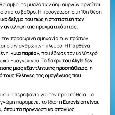
θρίαμβο, το μυαλό των δημιουργών αρνείται
ρο από το βάθρο. Η προσγείωση στη 10η θέση
σικό δείγμα του πώς η στατιστική των
ην αντίληψη της πραγματικότητας.
ι την προσωρινή αμηχανία των πρώτων
ται στην ανθρώπινη πλευρά. Η
Παρθένα
ένη,
«μια παρέα»
, που έδωσε τον καλύτερό
Φωκά Ευαγγελινού.
Το δάκρυ του Akyla δεν
ισης μιας εξαντλητικής προσπάθειας, η
ό τους Έλληνες της ομογένειας που
ιο και η περηφάνια για την προσπάθεια. Το
 γνώμη παραμένει το ίδιο:
η Eurovision είναι
υ, όπου τα προγνωστικά σπανίως