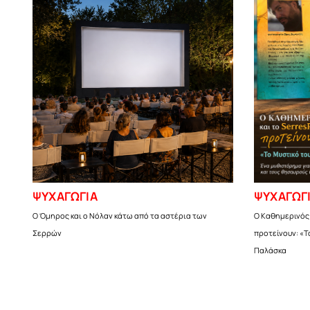
ΨΥΧΑΓΩΓΙΑ
ΨΥΧΑΓΩΓ
Ο Όμηρος και ο Νόλαν κάτω από τα αστέρια των
Ο Καθημερινός 
Σερρών
προτείνουν: «Τ
Παλάσκα