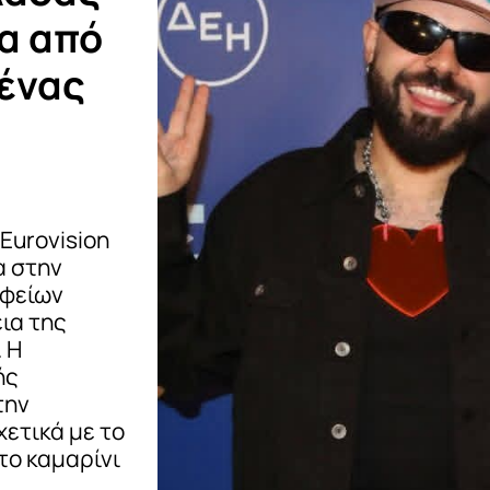
σα από
θένας
Eurovision
α στην
αφείων
ια της
 Η
ής
την
χετικά με το
το καμαρίνι