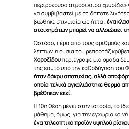
περιρρέουσα ατμόσφαιρα «μυρίζει» 
να συμβιβαστεί με οτιδήποτε λιγότε
βιώθηκε στιγμιαία ως ήττα
, ένα κλα
στοιχημάτων μπορεί να αλλοιώσει τ
Ωστόσο, πέρα από τους αριθμούς κα
λεπτών, η ουσία του ρεπορτάζ κρύβε
Χοροζίδου
περιέγραψε μια ομάδα δεμ
της εαυτό υπό την καθοδήγηση του 
ήταν δάκρυ αποτυχίας, αλλά αποφόρτ
οποία τελικά αγκαλιάστηκε θερμά απ
βρέθηκαν εκεί.
Η 10η θέση μένει στην ιστορία, το ίδ
μάθημα, όμως, για την εγχώρια κοινή
ένα τηλεοπτικό προϊόν υψηλού ρίσκο