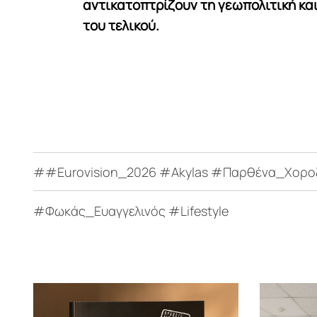
αντικατοπτρίζουν τη γεωπολιτική κα
του τελικού.
##Eurovision_2026 #Akylas #Παρθένα_Χορο
#Φωκάς_Ευαγγελινός #Lifestyle