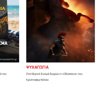
ΨΥΧΑΓΩΓΙΑ
ό τον
Στο Θερινό Σινεμά Σερρών η «Οδύσσεια» του
Κρίστοφερ Νόλαν