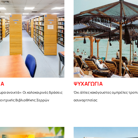
ΙΑ
ΨΥΧΑΓΩΓΙΑ
υρα ανοικτά»: Οι καλοκαιρινές δράσεις
Όχι άλλες κακόγουστες ομπρέλες τροπι
Κεντρικής Βιβλιοθήκης Σερρών
ασυναρτησίας