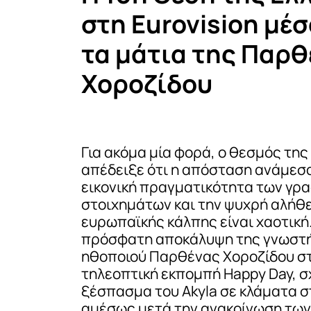
στη Eurovision μέ
τα μάτια της Παρ
Χοροζίδου
Για ακόμα μία φορά, ο θεσμός της 
απέδειξε ότι η απόσταση ανάμεσ
εικονική πραγματικότητα των γρ
στοιχημάτων και την ψυχρή αλήθε
ευρωπαϊκής κάλπης είναι χαοτική.
πρόσφατη αποκάλυψη της γνωστ
ηθοποιού Παρθένας Χοροζίδου σ
τηλεοπτική εκπομπή Happy Day, σ
ξέσπασμα του Akyla σε κλάματα σ
αμέσως μετά την ανακοίνωση των