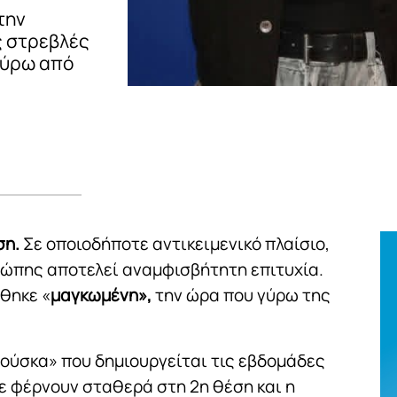
την
ς στρεβλές
γύρω από
ση.
Σε οποιοδήποτε αντικειμενικό πλαίσιο,
ρώπης αποτελεί αναμφισβήτητη επιτυχία.
έθηκε «
μαγκωμένη»,
την ώρα που γύρω της
φούσκα» που δημιουργείται τις εβδομάδες
ε φέρνουν σταθερά στη 2η θέση και η