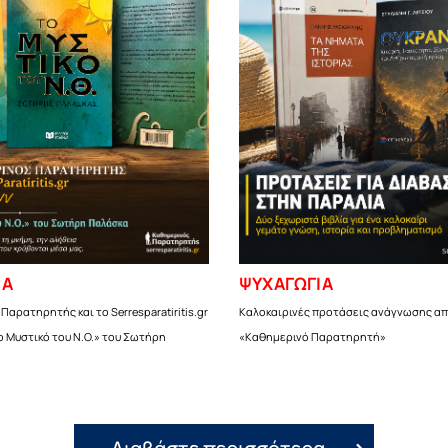
ΙΑ
ΨΥΧΑΓΩΓΙΑ
Παρατηρητής και το Serresparatiritis.gr
Καλοκαιρινές προτάσεις ανάγνωσης απ
ο Μυστικό του Ν.Ο.» του Σωτήρη
«Καθημερινό Παρατηρητή»