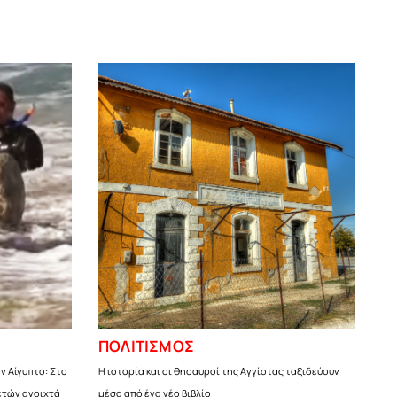
ΠΟΛΙΤΙΣΜΟΣ
ν Αίγυπτο: Στο
Η ιστορία και οι θησαυροί της Αγγίστας ταξιδεύουν
ετών ανοιχτά
μέσα από ένα νέο βιβλίο