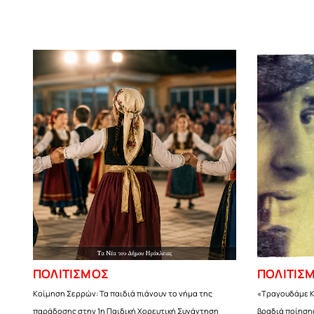
ΠΟΛΙΤΙΣΜΟΣ
ΠΟΛΙΤΙΣ
Κοίμηση Σερρών: Τα παιδιά πιάνουν το νήμα της
«Τραγουδάμε Κ
παράδοσης στην 1η Παιδική Χορευτική Συνάντηση
βραδιά ποίησης