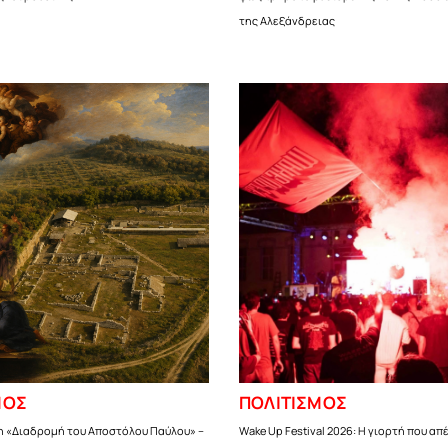
της Αλεξάνδρειας
ΜΟΣ
ΠΟΛΙΤΙΣΜΟΣ
η «Διαδρομή του Αποστόλου Παύλου» –
Wake Up Festival 2026: Η γιορτή που απέ