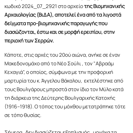
κωδικό 2024_07_2921 στο αρχείο
της Βιομηχανικής
Αρχαιολογίας (ΒιΔΑ), αποτελεί ένα από τα λιγοστά
δείγματα προ-βιομηχανικής παραγωγής που
διασώζονται, έστω και σε μορφή ερειπίου, στην
περιοχή των Σερρών.
Κάποτε, στις αρχές του 20ού αιώνα, ανήκε σε έναν
Μακεδονομάχο από το Νέο Σούλι , τον "Αβραάμ
Κεχαγιά", ο οποίος, σύμφωνα με την προφορική
μαρτυρία του κ. Άγγελου Βάκαλου, εκτελέστηκε από
τους Βουλγάρους μπροστά στον ίδιο τον Μύλο κατά
τη διάρκεια της Δεύτερης Βουλγαρικής Κατοχής
(1916–1918). Ο τόπος του μόχθου μετατράπηκε τότε
σε τόπο θυσίας.
Σήμερα, δεν διασώζεται εξοπλισμός , μονάχα τα