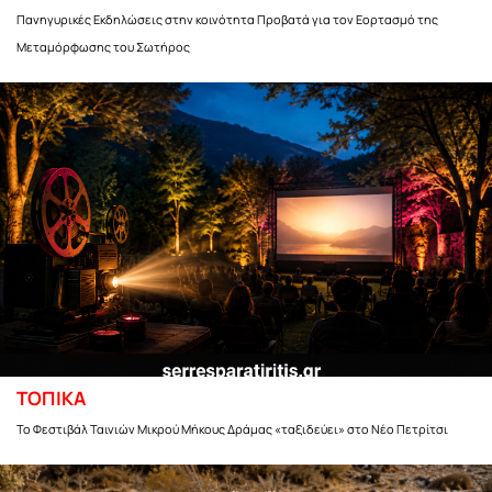
Πανηγυρικές Εκδηλώσεις στην κοινότητα Προβατά για τον Εορτασμό της
Μεταμόρφωσης του Σωτήρος
ΤΟΠΙΚΑ
Το Φεστιβάλ Ταινιών Μικρού Μήκους Δράμας «ταξιδεύει» στο Νέο Πετρίτσι