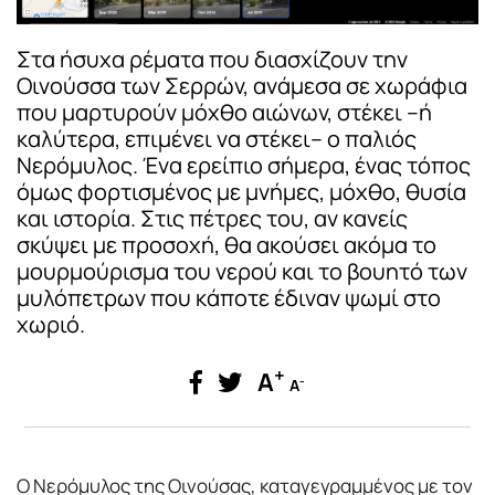
Στα ήσυχα ρέματα που διασχίζουν την
Οινούσσα των Σερρών, ανάμεσα σε χωράφια
που μαρτυρούν μόχθο αιώνων, στέκει –ή
καλύτερα, επιμένει να στέκει– ο παλιός
Νερόμυλος. Ένα ερείπιο σήμερα, ένας τόπος
όμως φορτισμένος με μνήμες, μόχθο, θυσία
και ιστορία. Στις πέτρες του, αν κανείς
σκύψει με προσοχή, θα ακούσει ακόμα το
μουρμούρισμα του νερού και το βουητό των
μυλόπετρων που κάποτε έδιναν ψωμί στο
χωριό.
+
A
-
A
Ο Νερόμυλος της Οινούσας, καταγεγραμμένος με τον