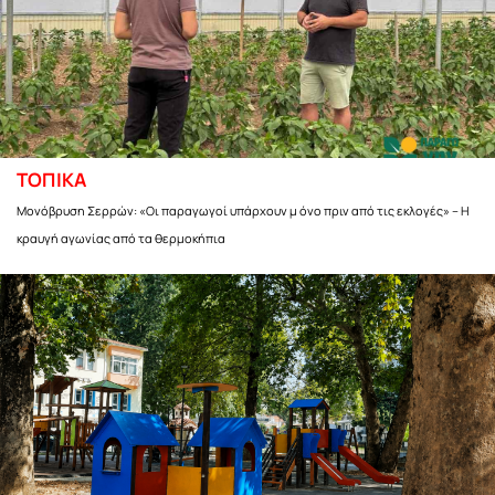
ΤΟΠΙΚΑ
Μονόβρυση Σερρών: «Οι παραγωγοί υπάρχουν μ όνο πριν από τις εκλογές» – Η
κραυγή αγωνίας από τα θερμοκήπια