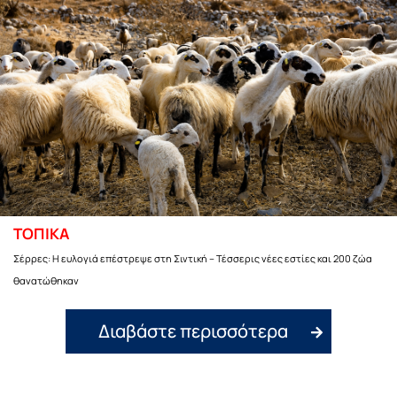
ΤΟΠΙΚΑ
Σέρρες: Η ευλογιά επέστρεψε στη Σιντική – Τέσσερις νέες εστίες και 200 ζώα
θανατώθηκαν
Διαβάστε περισσότερα