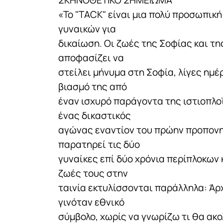
«Το "TACK" είναι μια πολύ προσωπικ
γυναικών για
δικαίωση. Oι ζωές της Σοφίας και τ
αποφασίζει να
στείλει μήνυμα στη Σοφία, λίγες ημέ
βιασμό της από
έναν ισχυρό παράγοντα της ιστιοπλοΐα
ένας δικαστικός
αγώνας εναντίον του πρώην προπονητ
παρατηρεί τις δύο
γυναίκες επί δύο χρόνια περίπλοκων
ζωές τους στην
ταινία εκτυλίσσονται παράλληλα: Άρ
γινόταν εθνικό
σύμβολο, χωρίς να γνωρίζω τι θα ακ