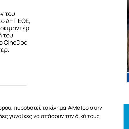
ν του
το ΔΗΠΕΘΕ,
τοκιμαντέρ
ή του
το CineDoc,
νερ.
ρου, πυροδοτεί το κίνημα #MeToo στην
δες γυναίκες να σπάσουν την δική τους
.