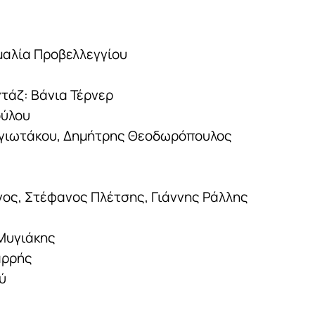
μαλία Προβελλεγγίου
τάζ: Βάνια Τέρνερ
ούλου
αγιωτάκου, Δημήτρης Θεοδωρόπουλος
νος, Στέφανος Πλέτσης, Γιάννης Ράλλης
Μυγιάκης
αρρής
ύ