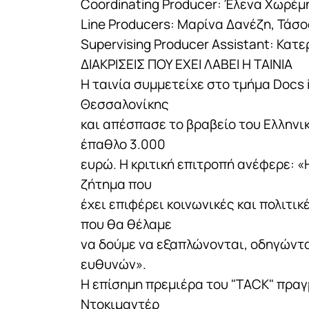
Coordinating Producer: Έλενα Χωρέμ
Line Producers: Μαρίνα Δανέζη, Τάσ
Supervising Producer Assistant: Κατ
ΔΙΑΚΡΙΣΕΙΣ ΠΟΥ ΕΧΕΙ ΛΑΒΕΙ Η ΤΑΙΝΙΑ
Η ταινία συμμετείχε στο τμήμα Docs 
Θεσσαλονίκης
και απέσπασε το βραβείο του Ελληνι
έπαθλο 3.000
ευρώ. Η κριτική επιτροπή ανέφερε: «
ζήτημα που
έχει επιφέρει κοινωνικές και πολιτι
που θα θέλαμε
να δούμε να εξαπλώνονται, οδηγώντα
ευθυνών».
H επίσημη πρεμιέρα του "TACK" πρα
Ντοκιμαντέρ