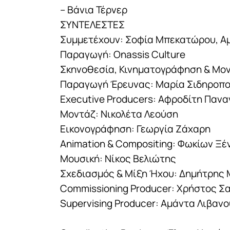
– Βάνια Τέρνερ
ΣΥΝΤΕΛΕΣΤΕΣ
Συμμετέχουν: Σοφία Μπεκατώρου, Α
Παραγωγή: Onassis Culture
Σκηνοθεσία, Κινηματογράφηση & Μον
Παραγωγή Έρευνας: Μαρία Σιδηροπ
Executive Producers: Αφροδίτη Παν
Μοντάζ: Νικολέτα Λεούση
Εικονογράφηση: Γεωργία Ζάχαρη
Animation & Compositing: Φωκίων Ξέ
Μουσική: Νίκος Βελιώτης
Σχεδιασμός & Μίξη Ήχου: Δημήτρης 
Commissioning Producer: Χρήστος Σ
Supervising Producer: Αμάντα Λιβανο