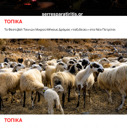
ΤΟΠΙΚΑ
Το Φεστιβάλ Ταινιών Μικρού Μήκους Δράμας «ταξιδεύει» στο Νέο Πετρίτσι
ΤΟΠΙΚΑ