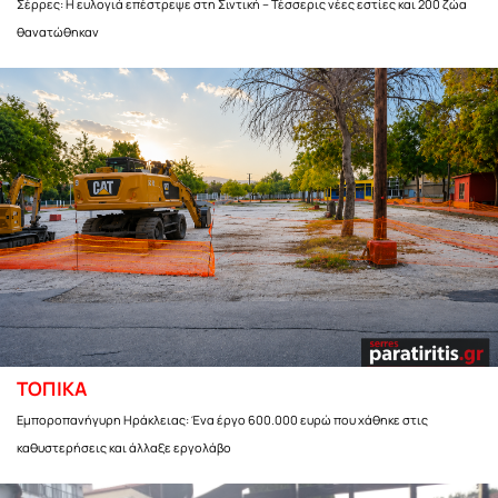
Σέρρες: Η ευλογιά επέστρεψε στη Σιντική – Τέσσερις νέες εστίες και 200 ζώα
θανατώθηκαν
ΤΟΠΙΚΑ
Εμποροπανήγυρη Ηράκλειας: Ένα έργο 600.000 ευρώ που χάθηκε στις
καθυστερήσεις και άλλαξε εργολάβο