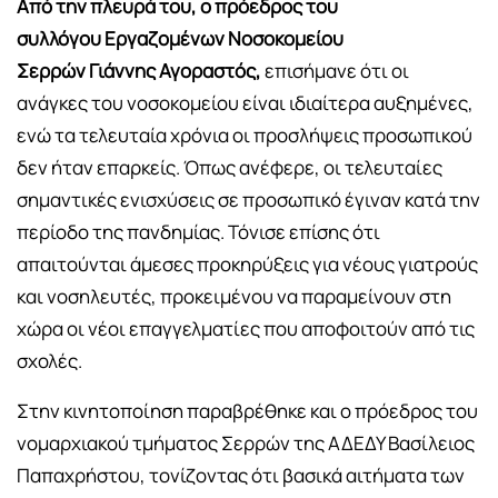
Από την πλευρά του, ο πρόεδρος του
συλλόγου
Εργαζομένων Νοσοκομείου
Σερρών
Γιάννης Αγοραστός,
επισήμανε ότι οι
ανάγκες του νοσοκομείου είναι ιδιαίτερα αυξημένες,
ενώ τα τελευταία χρόνια οι προσλήψεις προσωπικού
δεν ήταν επαρκείς. Όπως ανέφερε, οι τελευταίες
σημαντικές ενισχύσεις σε προσωπικό έγιναν κατά την
περίοδο της πανδημίας. Τόνισε επίσης ότι
απαιτούνται άμεσες προκηρύξεις για νέους γιατρούς
και νοσηλευτές, προκειμένου να παραμείνουν στη
χώρα οι νέοι επαγγελματίες που αποφοιτούν από τις
σχολές.
Στην κινητοποίηση παραβρέθηκε και ο πρόεδρος του
νομαρχιακού τμήματος Σερρών της
ΑΔΕΔΥ
Βασίλειος
Παπαχρήστου
, τονίζοντας ότι βασικά αιτήματα των