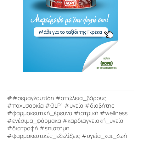
##σεμαγλουτίδη #απώλεια_βάρους
#παχυσαρκία #GLP1 #υγεία #διαβήτης
#φαρμακευτική_έρευνα #ιατρική #wellness
#ενέσιμα_φάρμακα #καρδιαγγειακή_υγεία
#διατροφή #επιστήμη
#φαρμακευτικές_εξελίξεις #υγεία_και_ζωή