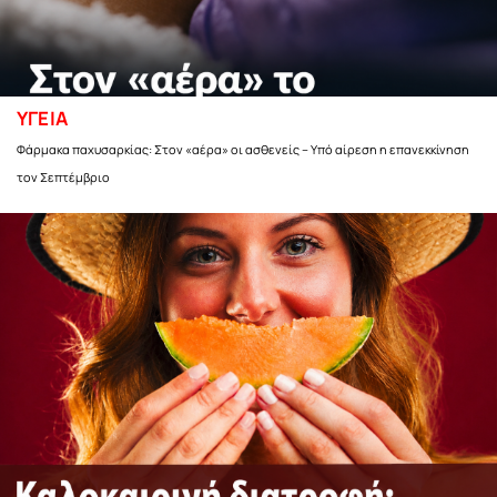
ΥΓΕΙΑ
Φάρμακα παχυσαρκίας: Στον «αέρα» οι ασθενείς – Υπό αίρεση η επανεκκίνηση
τον Σεπτέμβριο