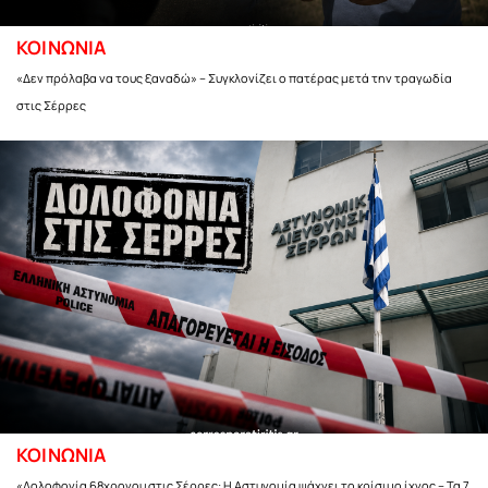
ΚΟΙΝΩΝΙΑ
«Δεν πρόλαβα να τους ξαναδώ» – Συγκλονίζει ο πατέρας μετά την τραγωδία
στις Σέρρες
ΚΟΙΝΩΝΙΑ
«Δολοφονία 68χρονου στις Σέρρες: Η Αστυνομία ψάχνει το κρίσιμο ίχνος – Τα 7