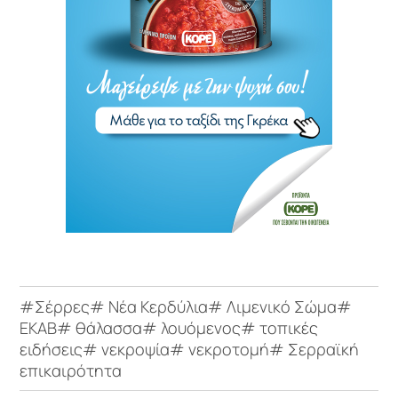
#Σέρρες# Νέα Κερδύλια# Λιμενικό Σώμα#
ΕΚΑΒ# θάλασσα# λουόμενος# τοπικές
ειδήσεις# νεκροψία# νεκροτομή# Σερραϊκή
επικαιρότητα