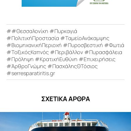
##Θεσσαλονίκη #Πυρκαγιά
#ΠολιτικήΠροστασία #ΤαμείοΑνάκαμψης
#ΒιομηχανικήΠεριοχή #Πυροσβεστική #Φωτιά
#ΤοξικόςΚαπνός #Περιβάλλον #Πυρασφάλεια
#Πρόληψη #ΚρατικήΕυθύνη #Επιχειρήσεις
#ΆρθροΓνώμης #ΠασχάληςΘΤόσιος
#serresparatiritis.gr
ΣΧΕΤΙΚΑ ΑΡΘΡΑ