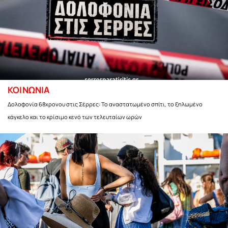
ΚΟΙΝΩΝΙΑ
Δολοφονία 68χρονου στις Σέρρες: Το αναστατωμένο σπίτι, το ξηλωμένο
κάγκελο και το κρίσιμο κενό των τελευταίων ωρών