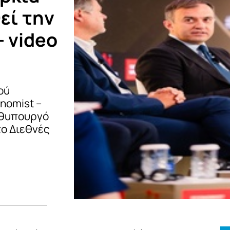
εί την
 video
ού
nomist –
ωθυπουργό
το Διεθνές