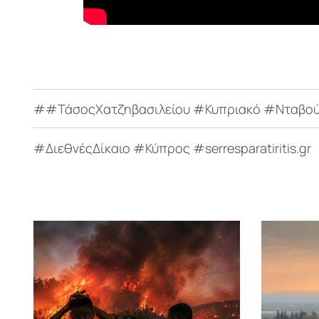
##ΤάσοςΧατζηβασιλείου #Κυπριακό #Νταβού
#ΔιεθνέςΔίκαιο #Κύπρος #serresparatiritis.gr