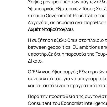
Σαφές μήνυμα υπέρ των πάγιων ελλην
Υφυπουργός Εξωτερικών Τάσος Χατζη
ετήσιου Government Roundtable του
Λαγονήσι, σε δημόσια αντιπαράθεση
Αχμέτ Νταβούτογλου.
Η συζήτηση εξελίχθηκε στο πλαίσιο το
between geopolitics, EU ambitions an
υποστήριξε ότι η παρουσία της Τουρ
Δίκαιο.
Ο Έλληνας Υφυπουργός Εξωτερικών π
συνομιλητή του, για να υπογραμμίσει
και ότι αυτή είναι η πραγματικότητα
Παρά την προσπάθεια της συντονίστρ
Consultant του Economist Intelligenc