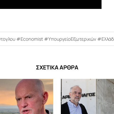
τογλου #Economist #ΥπουργείοΕξωτερικών #Ελλά
ΣΧΕΤΙΚΑ ΑΡΘΡΑ