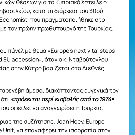
ικών θέσεων για το Κυπριακό έστειλε ο
βασιλείου, κατά τη διάρκεια του 30ού
 Economist, που πραγματοποιήθηκε στο
 με τον πρώην πρωθυπουργό της Τουρκίας,
υ πάνελ με θέμα «Europe’s next vital steps
d EU accession», όταν ο κ. Νταβούτογλου
κίας στην Κύπρο βασίζεται στο Διεθνές
αρενέβη άμεσα, διακόπτοντας ευγενικά τον
 ότι
«πρόκειται περί εισβολής από το 1974»
 που οφείλει να αναγνωρίσει η Τουρκία.
ιας της συζήτησης, Joan Hoey, Europe
e Unit, να επαναφέρει την ισορροπία στον