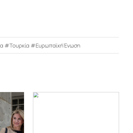
δα #Τουρκία #ΕυρωπαϊκήΈνωση