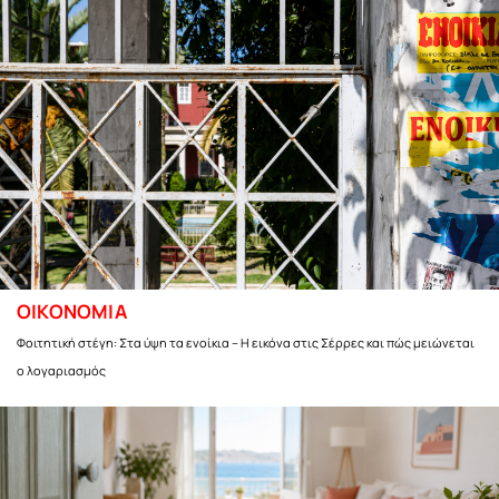
ΟΙΚΟΝΟΜΙΑ
Φοιτητική στέγη: Στα ύψη τα ενοίκια – Η εικόνα στις Σέρρες και πώς μειώνεται
ο λογαριασμός