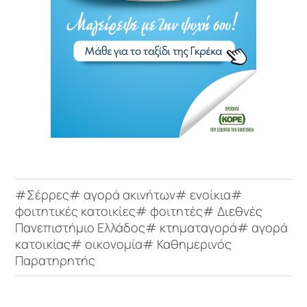
#Σέρρες# αγορά ακινήτων# ενοίκια#
φοιτητικές κατοικίες# φοιτητές# Διεθνές
Πανεπιστήμιο Ελλάδος# κτηματαγορά# αγορά
κατοικίας# οικονομία# Καθημερινός
Παρατηρητής