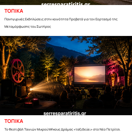
ΤΟΠΙΚΑ
Πανηγυρικές Εκδηλώσεις στην κοινότητα Προβατά για τον Εορτασμό της
Μεταμόρφωσης του Σωτήρος
ΤΟΠΙΚΑ
Το Φεστιβάλ Ταινιών Μικρού Μήκους Δράμας «ταξιδεύει» στο Νέο Πετρίτσι