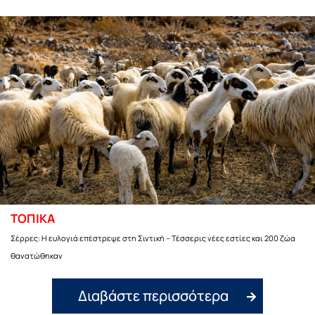
ΤΟΠΙΚΑ
Σέρρες: Η ευλογιά επέστρεψε στη Σιντική – Τέσσερις νέες εστίες και 200 ζώα
θανατώθηκαν
Διαβάστε περισσότερα