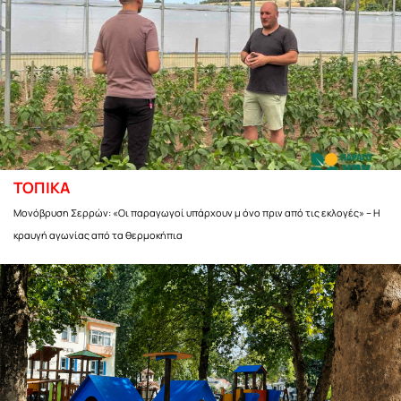
ΤΟΠΙΚΑ
Μονόβρυση Σερρών: «Οι παραγωγοί υπάρχουν μ όνο πριν από τις εκλογές» – Η
κραυγή αγωνίας από τα θερμοκήπια