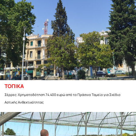
ΤΟΠΙΚΑ
Σέρρες: Χρηματοδότηση 74.400 ευρώ από το Πράσινο Ταμείο για Σχέδιο
Αστικής Ανθεκτικότητας