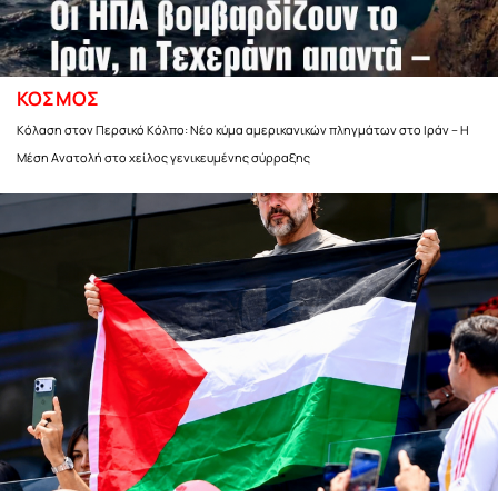
ΚΟΣΜΟΣ
Κόλαση στον Περσικό Κόλπο: Νέο κύμα αμερικανικών πληγμάτων στο Ιράν – Η
Μέση Ανατολή στο χείλος γενικευμένης σύρραξης