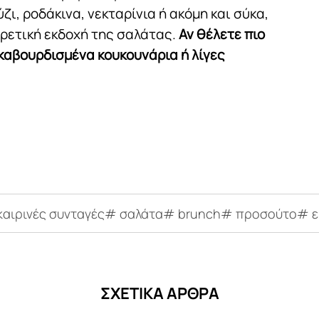
ι, ροδάκινα, νεκταρίνια ή ακόμη και σύκα,
ρετική εκδοχή της σαλάτας.
Αν θέλετε πιο
 καβουρδισμένα κουκουνάρια ή λίγες
ιρινές συνταγές# σαλάτα# brunch# προσούτο# εύ
ΣΧΕΤΙΚΑ ΑΡΘΡΑ