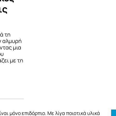
ις
ά τη
ν αλμυρή
ντας μια
ου
ζει με τη
ναι μόνο επιδόρπιο. Με λίγα ποιοτικά υλικά