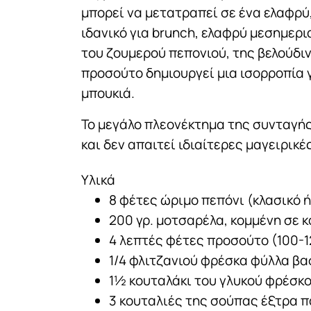
μπορεί να μετατραπεί σε ένα ελαφρύ,
ιδανικό για brunch, ελαφρύ μεσημερι
του ζουμερού πεπονιού, της βελούδι
προσούτο δημιουργεί μια ισορροπία
μπουκιά.
Το μεγάλο πλεονέκτημα της συνταγής 
και δεν απαιτεί ιδιαίτερες μαγειρικέ
Υλικά
8 φέτες ώριμο πεπόνι (κλασικό 
200 γρ. μοτσαρέλα, κομμένη σε 
4 λεπτές φέτες προσούτο (100-1
1/4 φλιτζανιού φρέσκα φύλλα βα
1½ κουταλάκι του γλυκού φρέσκο
3 κουταλιές της σούπας έξτρα 