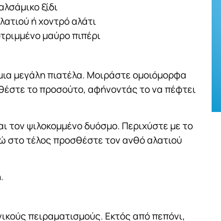
αλσάμικο ξίδι
λατιού ή χοντρό αλάτι
οτριμμένο μαύρο πιπέρι
μια μεγάλη πιατέλα. Μοιράστε ομοιόμορφα
θέστε το προσούτο, αφήνοντάς το να πέφτει
αι τον ψιλοκομμένο δυόσμο. Περιχύστε με το
ενώ στο τέλος προσθέστε τον ανθό αλατιού
.
ικούς πειραματισμούς. Εκτός από πεπόνι,