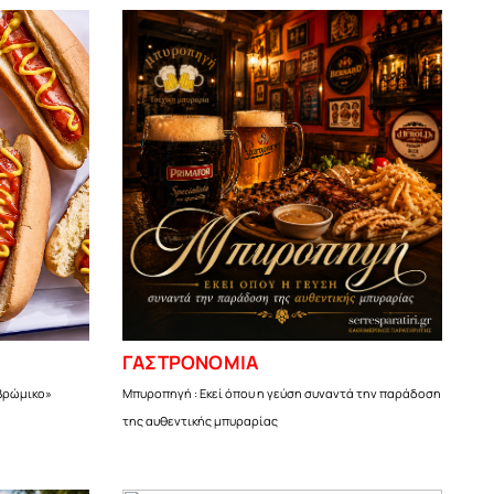
ΓΑΣΤΡΟΝΟΜΙΑ
«βρώμικο»
Μπυροπηγή : Εκεί όπου η γεύση συναντά την παράδοση
της αυθεντικής μπυραρίας