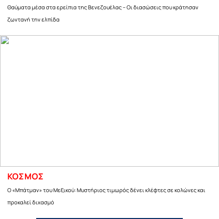
Θαύματα μέσα στα ερείπια της Βενεζουέλας – Οι διασώσεις που κράτησαν
ζωντανή την ελπίδα
ΚΟΣΜΟΣ
Ο «Μπάτμαν» του Μεξικού: Μυστήριος τιμωρός δένει κλέφτες σε κολώνες και
προκαλεί διχασμό