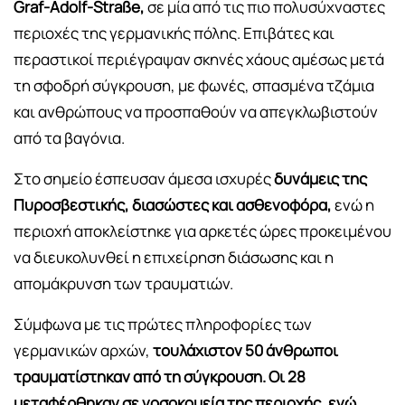
Graf-Adolf-Straße,
σε μία από τις πιο πολυσύχναστες
περιοχές της γερμανικής πόλης. Επιβάτες και
περαστικοί περιέγραψαν σκηνές χάους αμέσως μετά
τη σφοδρή σύγκρουση, με φωνές, σπασμένα τζάμια
και ανθρώπους να προσπαθούν να απεγκλωβιστούν
από τα βαγόνια.
Στο σημείο έσπευσαν άμεσα ισχυρές
δυνάμεις της
Πυροσβεστικής, διασώστες και ασθενοφόρα,
ενώ η
περιοχή αποκλείστηκε για αρκετές ώρες προκειμένου
να διευκολυνθεί η επιχείρηση διάσωσης και η
απομάκρυνση των τραυματιών.
Σύμφωνα με τις πρώτες πληροφορίες των
γερμανικών αρχών,
τουλάχιστον 50 άνθρωποι
τραυματίστηκαν από τη σύγκρουση. Οι 28
μεταφέρθηκαν σε νοσοκομεία της περιοχής, ενώ