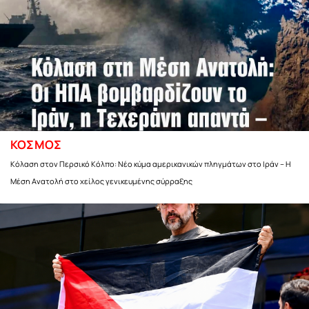
ΚΟΣΜΟΣ
Κόλαση στον Περσικό Κόλπο: Νέο κύμα αμερικανικών πληγμάτων στο Ιράν – Η
Μέση Ανατολή στο χείλος γενικευμένης σύρραξης