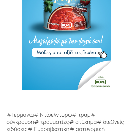
#Γερμανία# Ντίσελντορφ# τραμ#
σύγκρουση# τραυματίες# ατύχημα# διεθνείς
ειδήσεις# Πυροσβεστική# αστυνομική