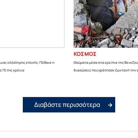
ΚΟΣΜΟΣ
μιας ολόκληρης εποχής: Πέθανε η
Θαύματα μέσα στα ερείπια της Βενεζου
α 75 της χρόνια
διασώσεις που κράτησαν ζωντανή την 
Διαβάστε περισσότερα