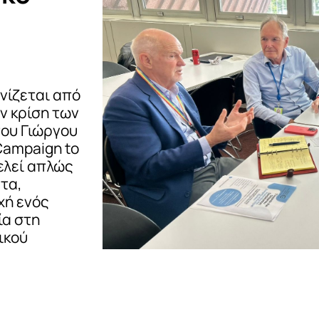
νίζεται από
ν κρίση των
ου Γιώργου
Campaign to
τελεί απλώς
ετα,
χή ενός
ία στη
ικού