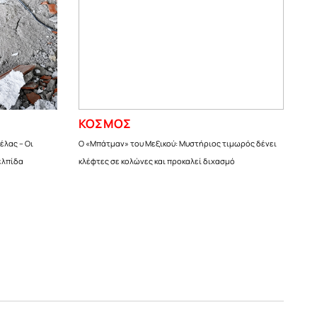
ΚΟΣΜΟΣ
έλας – Οι
Ο «Μπάτμαν» του Μεξικού: Μυστήριος τιμωρός δένει
ελπίδα
κλέφτες σε κολώνες και προκαλεί διχασμό