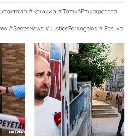
ωποκτονία #Κοινωνία #ΤοπικήΕπικαιρότητα
res #SerresNews #JusticeForAngelos #Έρευνα