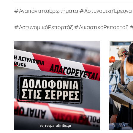
#ΑναπάντηταΕρωτήματα #ΑστυνομικήΈρευνα #
#ΑστυνομικόΡεπορτάζ #ΔικαστικόΡεπορτάζ #Κ
#Άποψη #ΠασχάληςΘΤόσιος