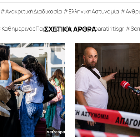
ΑνακριτικήΔιαδικασία #ΕλληνικήΑστυνομία #Ανθρ
ΣΧΕΤΙΚΑ ΑΡΘΡΑ
αθημερινόςΠαρατηρητής #serresparatiritisgr #Ser