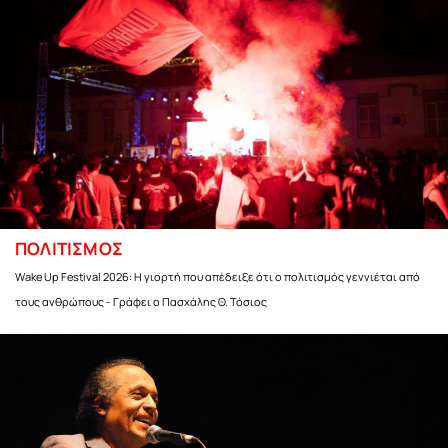
ΠΟΛΙΤΙΣΜΟΣ
Wake Up Festival 2026: Η γιορτή που απέδειξε ότι ο πολιτισμός γεννιέται από
τους ανθρώπους - Γράφει ο Πασχάλης Θ. Τόσιος