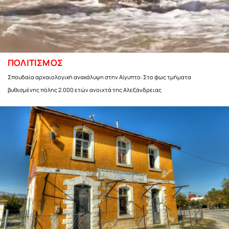
ΠΟΛΙΤΙΣΜΟΣ
Σπουδαία αρχαιολογική ανακάλυψη στην Αίγυπτο: Στο φως τμήματα
βυθισμένης πόλης 2.000 ετών ανοιχτά της Αλεξάνδρειας