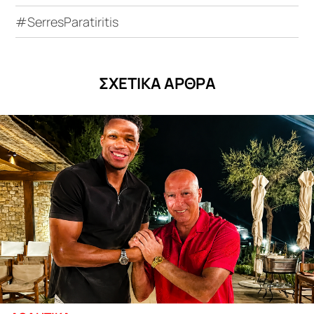
#SerresParatiritis
ΣΧΕΤΙΚΑ ΑΡΘΡΑ