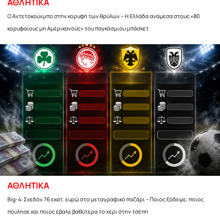
ΑΘΛΗΤΙΚΑ
Ο Αντετοκούνμπο στην κορυφή των θρύλων – Η Ελλάδα ανάμεσα στους «80
κορυφαίους μη Αμερικανούς» του παγκόσμιου μπάσκετ
ΑΘΛΗΤΙΚΑ
Big-4: Σχεδόν 76 εκατ. ευρώ στο μεταγραφικό παζάρι – Ποιος ξόδεψε, ποιος
πούλησε και ποιος έβαλε βαθύτερα το χέρι στην τσέπη