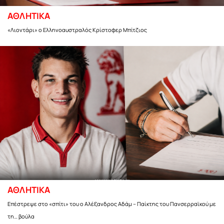
ΑΘΛΗΤΙΚΑ
«Λιοντάρι» ο Ελληνοαυστραλός Κρίστοφερ Μπίτζιος
ΑΘΛΗΤΙΚΑ
Επέστρεψε στο «σπίτι» του ο Αλέξανδρος Αδάμ – Παίκτης του Πανσερραϊκού με
τη… βούλα