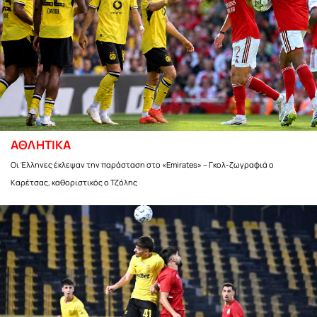
ΑΘΛΗΤΙΚΑ
Οι Έλληνες έκλεψαν την παράσταση στο «Emirates» – Γκολ-ζωγραφιά ο
Καρέτσας, καθοριστικός ο Τζόλης