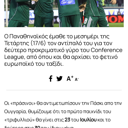
Ο Παναθηναϊκός έμαθε το μεσημέρι της
Τετάρτης (17/6) τον αντίπαλό του για τον
δεύτερο προκριματικό γύρο του Conference
League, από όπου και θα αρχίσει το φετινό
ευρωπαϊκό του ταξίδι.
+
A
-
A
Οι «πράσινοι» θα αντιμετωπίσουν την Πάσκι απο την
Ουγγαρία, θυμίζουμε ότι το πρώτο παιχνίδι του
«τριφυλλιού» θα γίνει στις
23
του
Ιουλίου
και το
δεύτερο στις
30
του ίδιου μήνα.