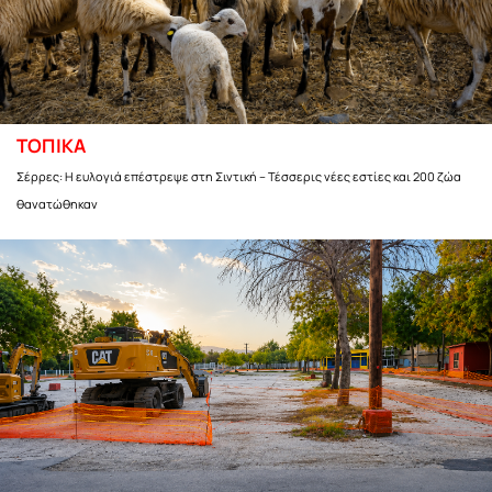
ΤΟΠΙΚΑ
Σέρρες: Η ευλογιά επέστρεψε στη Σιντική – Τέσσερις νέες εστίες και 200 ζώα
θανατώθηκαν