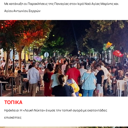
Με κατάνυξη οι Παρακλήσεις της Παναγίας στον Ιερό Ναό Αγίας Μαρίνης και
Αγίου Αντωνίου Σερρών
ΤΟΠΙΚΑ
Ηράκλεια: Η «Λευκή Νύχτα» ένωσε την τοπική αγορά με εκατοντάδες
επισκέπτες