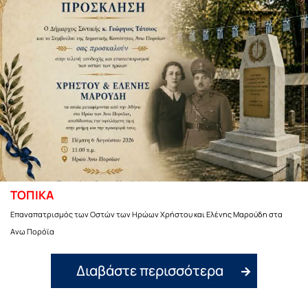
ΤΟΠΙΚΑ
Επαναπατρισμός των Οστών των Ηρώων Χρήστου και Ελένης Μαρούδη στα
Ανω Πορόϊα
Διαβάστε περισσότερα