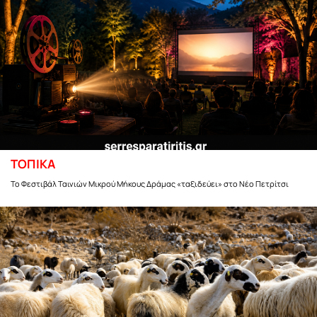
ΤΟΠΙΚΑ
Το Φεστιβάλ Ταινιών Μικρού Μήκους Δράμας «ταξιδεύει» στο Νέο Πετρίτσι