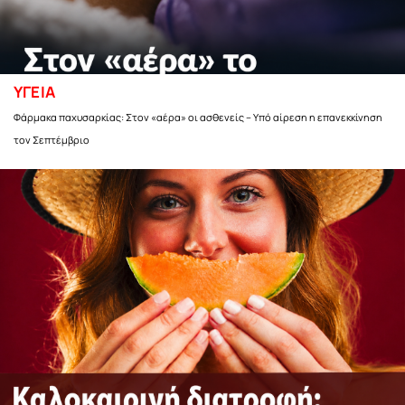
ΥΓΕΙΑ
Φάρμακα παχυσαρκίας: Στον «αέρα» οι ασθενείς – Υπό αίρεση η επανεκκίνηση
τον Σεπτέμβριο