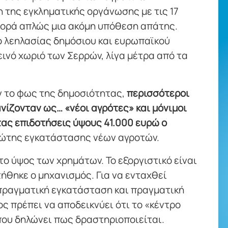
 της εγκληματικής οργάνωσης με τις 17
φορά απλώς μια ακόμη υπόθεση απάτης.
ο λεηλασίας δημόσιου και ευρωπαϊκού
εινό χωριό των Σερρών, λίγα μέτρα από τα
ν το φως της δημοσιότητας,
περισσότεροι
νίζονταν ως… «νέοι αγρότες» και μόνιμοι
τας επιδοτήσεις ύψους 41.000 ευρώ ο
ώτης εγκατάστασης νέων αγροτών.
το ύψος των χρημάτων. Το εξοργιστικό είναι
τήθηκε ο μηχανισμός. Για να ενταχθεί
 πραγματική εγκατάσταση και πραγματική
ς πρέπει να αποδεικνύει ότι το «κέντρο
που δηλώνει πως δραστηριοποιείται.