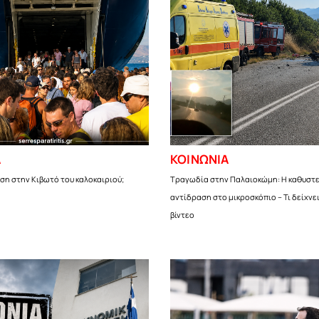
Α
ΚΟΙΝΩΝΙΑ
ση στην Κιβωτό του καλοκαιριού;
Τραγωδία στην Παλαιοκώμη: Η καθυστ
αντίδραση στο μικροσκόπιο – Τι δείχνε
βίντεο