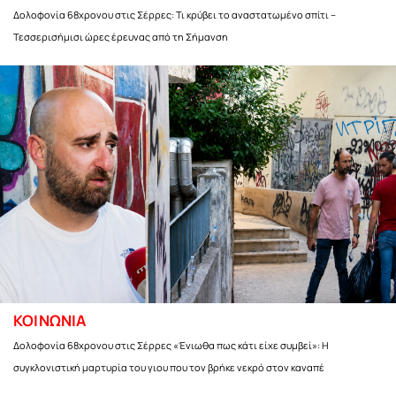
Δολοφονία 68χρονου στις Σέρρες: Τι κρύβει το αναστατωμένο σπίτι –
Τεσσερισήμισι ώρες έρευνας από τη Σήμανση
ΚΟΙΝΩΝΙΑ
Δολοφονία 68χρονου στις Σέρρες «Ένιωθα πως κάτι είχε συμβεί»: Η
συγκλονιστική μαρτυρία του γιου που τον βρήκε νεκρό στον καναπέ