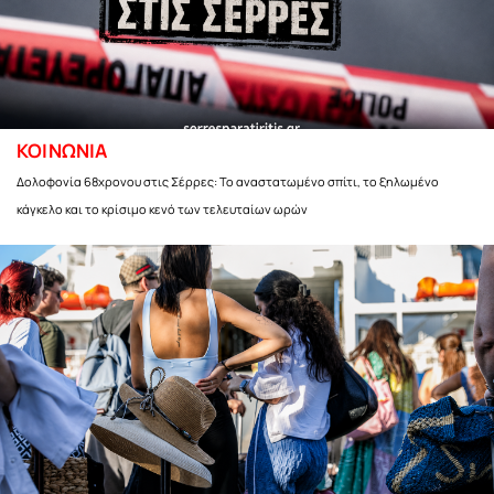
ΚΟΙΝΩΝΙΑ
Δολοφονία 68χρονου στις Σέρρες: Το αναστατωμένο σπίτι, το ξηλωμένο
κάγκελο και το κρίσιμο κενό των τελευταίων ωρών