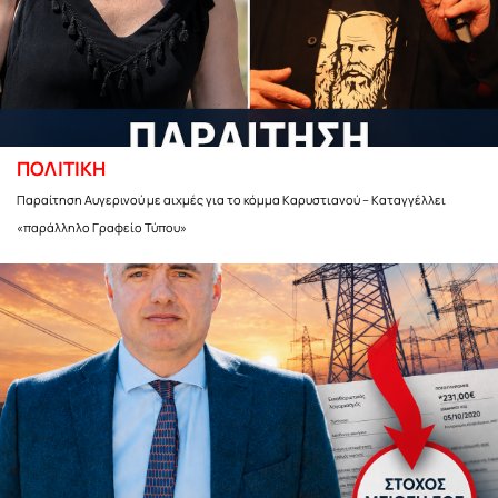
ΠΟΛΙΤΙΚΗ
Παραίτηση Αυγερινού με αιχμές για το κόμμα Καρυστιανού – Καταγγέλλει
«παράλληλο Γραφείο Τύπου»