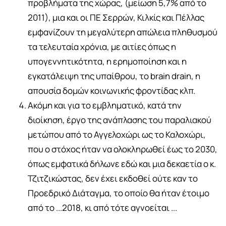
προβλήματα της χώρας, (μείωση 5,7% από το
2011), μια και οι ΠΕ Σερρών, Κιλκίς και Πέλλας
εμφανίζουν τη μεγαλύτερη απώλεια πληθυσμού
τα τελευταία χρόνια, με αιτίες όπως η
υπογεννητικότητα, η ερημοποίηση και η
εγκατάλειψη της υπαίθρου, το brain drain, η
απουσία δομών κοινωνικής φροντίδας κλπ.
Ακόμη και για το εμβληματικό, κατά την
διοίκηση, έργο της ανάπλασης του παραλιακού
μετώπου από το Αγγελοχώρι ως το Καλοχώρι,
που ο στόχος ήταν να ολοκληρωθεί έως το 2030,
όπως εμφατικά δήλωνε εδώ και μια δεκαετία ο κ.
Τζιτζικώστας, δεν έχει εκδοθεί ούτε καν το
Προεδρικό Διάταγμα, το οποίο θα ήταν έτοιμο
από το ...2018, κι από τότε αγνοείται ...