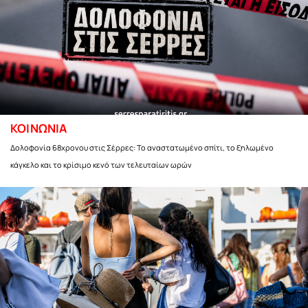
ΚΟΙΝΩΝΙΑ
Δολοφονία 68χρονου στις Σέρρες: Το αναστατωμένο σπίτι, το ξηλωμένο
κάγκελο και το κρίσιμο κενό των τελευταίων ωρών