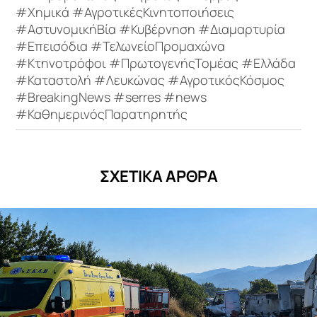
#Χημικά #ΑγροτικέςΚινητοποιήσεις
#ΑστυνομικήΒία #Κυβέρνηση #Διαμαρτυρία
#Επεισόδια #ΤελωνείοΠρομαχώνα
#Κτηνοτρόφοι #ΠρωτογενήςΤομέας #Ελλάδα
#Καταστολή #Λευκώνας #ΑγροτικόςΚόσμος
#BreakingNews #serres #news
#ΚαθημερινόςΠαρατηρητής
ΣΧΕΤΙΚΑ ΑΡΘΡΑ