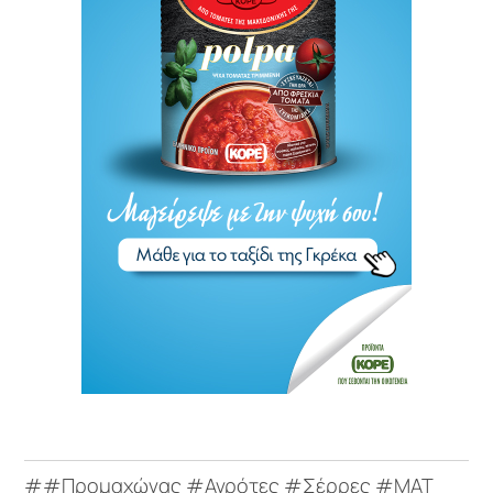
##Προμαχώνας #Αγρότες #Σέρρες #ΜΑΤ