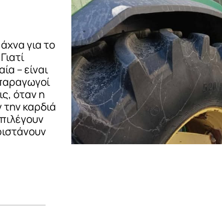
 άχνα για το
Γιατί
ία – είναι
 παραγωγοί
ς, όταν η
 την καρδιά
επιλέγουν
ριστάνουν