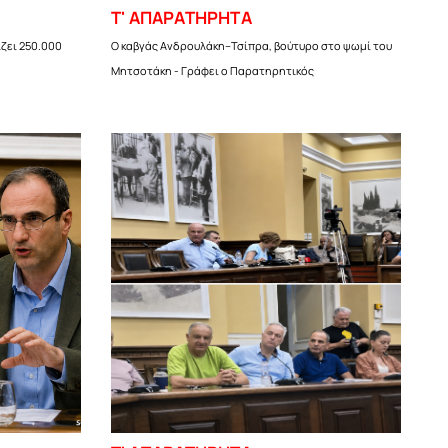
Τ' ΑΠΑΡΑΤΗΡΗΤΑ
ζει 250.000
Ο καβγάς Ανδρουλάκη–Τσίπρα, βούτυρο στο ψωμί του
Μητσοτάκη - Γράφει ο Παρατηρητικός