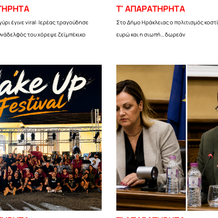
ΤΗΡΗΤΑ
Τ' ΑΠΑΡΑΤΗΡΗΤΑ
ύρι έγινε viral: Ιερέας τραγούδησε
Στο Δήμο Ηράκλειας ο πολιτισμός κοστί
υνάδελφός του χόρεψε ζεϊμπέκικο
ευρώ και η σιωπή… δωρεάν