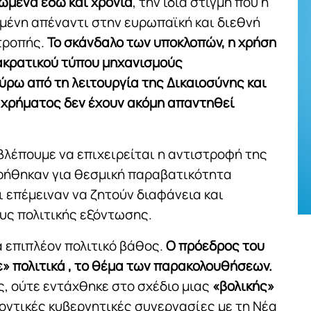
ωμένα εδώ και χρόνια
, την ίδια στιγμή που η
ιμένη απέναντι στην ευρωπαϊκή και διεθνή
τροπής.
Το σκάνδαλο των υποκλοπών, η χρήση
ρακρατικού τύπου μηχανισμούς
ύρω από τη λειτουργία της Δικαιοσύνης και
 χρήματος δεν έχουν ακόμη απαντηθεί
 βλέπουμε να επιχειρείται η αντιστροφή της
ρήθηκαν για θεσμική παραβατικότητα
ι επέμειναν να ζητούν διαφάνεια και
υς πολιτικής εξόντωσης.
α επιπλέον πολιτικό βάθος.
Ο πρόεδρος του
» πολιτικά , το θέμα των παρακολουθήσεων.
ς, ούτε εντάχθηκε στο σχέδιο μιας
«βολικής»
οντικές κυβερνητικές συνεργασίες με τη Νέα