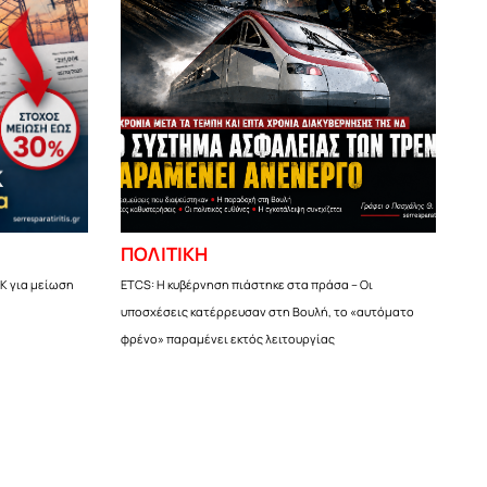
ΠΟΛΙΤΙΚΗ
Κ για μείωση
ETCS: Η κυβέρνηση πιάστηκε στα πράσα – Οι
υποσχέσεις κατέρρευσαν στη Βουλή, το «αυτόματο
φρένο» παραμένει εκτός λειτουργίας