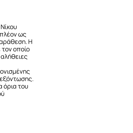
 Νίκου
 πλέον ως
παράθεση. Η
 τον οποίο
 αλήθειες
τονισμένης
 εξόντωσης.
α όρια του
ού