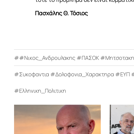
Πασχάλης Θ. Τόσιος
##Νικος_Ανδρουλακης #ΠΑΣΟΚ #Μητσοτακης 
#Συκοφαντια #Δολοφονια_Χαρακτηρα #ΕΥΠ #
#Ελληνικη_Πολιτικη