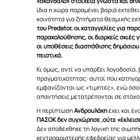
«σκάνδαλο» στοιχεία γνωστά και δηλ
ίδια η χώρα παραμένει βαριά εκτεθε
κοινότητα για ζητήματα θεσμικής εκ
του Predator, οι καταγγελίες για πα
παρακολούθησης, οι διαρκείς σκιές γ
οι υποθέσεις διασπάθισης δημόσιου
πειστικά.
Κι όμως, αντί να υπάρξει λογοδοσία,
πραγματικότητας: αυτοί που κατηγο
εμφανίζονται ως «τιμητές», ενώ όσο
απαντήσεις μετατρέπονται σε στόχο
Η περίπτωση
Ανδρουλάκη
έχει και έν
ΠΑΣΟΚ δεν συγχώρησε ,ούτε «έκλεισε
Δεν αποδέχθηκε τη λογική της σιωπή
κεντροαριστερής εφεδρείας για μελλ