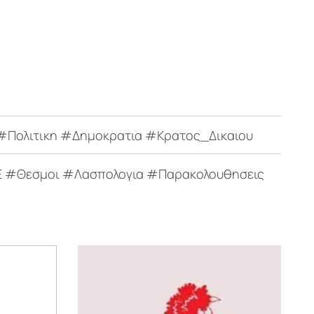
Πολιτικη #Δημοκρατια #Κρατος_Δικαιου
 #Θεσμοι #Λασπολογια #Παρακολουθησεις