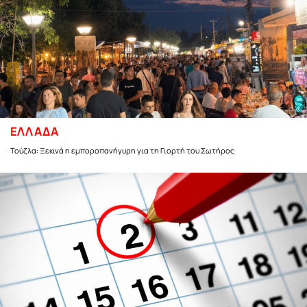
ΕΛΛΑΔΑ
Τούζλα: Ξεκινά η εμποροπανήγυρη για τη Γιορτή του Σωτήρος