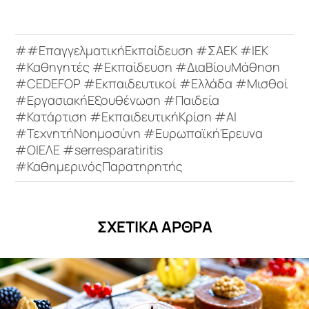
##ΕπαγγελματικήΕκπαίδευση #ΣΑΕΚ #ΙΕΚ
#Καθηγητές #Εκπαίδευση #ΔιαΒίουΜάθηση
#CEDEFOP #Εκπαιδευτικοί #Ελλάδα #Μισθοί
#ΕργασιακήΕξουθένωση #Παιδεία
#Κατάρτιση #ΕκπαιδευτικήΚρίση #AI
#ΤεχνητήΝοημοσύνη #ΕυρωπαϊκήΈρευνα
#ΟΙΕΛΕ #serresparatiritis
#ΚαθημερινόςΠαρατηρητής
ΣΧΕΤΙΚΑ ΑΡΘΡΑ