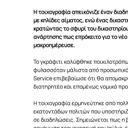
Η τοιχογραφία απεικόνιζε έναν διαδ
με κηλίδες αίματος, ενώ ένας δικαστ
κρατώντας το σφυρί του δικαστηρίου
ανάρτησης πως επρόκειτο για το νέο 
μακροημέρευσε.
Το γκράφιτι καλύφθηκε ποικιλοτρόπω
φυλασσόταν μάλιστα από προσωπικό α
Service επιβεβαίωσε ότι θα απομακρυ
διατηρητέο και επομένως νομικά πρ
Η τοιχογραφία ερμηνεύτηκε από πολλ
εκατοντάδων πολιτών που υποστήριζα
σε διαδηλώσεις. Σημειώνεται πως η 
οργάνωση τρομοκρατική τον Ιούλιο, έ