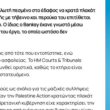
ηλωτή πεσμένο στο έδαφος να κρατά πλακάτ
ής με τήβεννο και περούκα του επιτίθεται
. Ο ίδιος ο Banksy έκανε γνωστό μέσω
του έργο, το οποίο ωστόσο δεν
ς από τότε που εντοπίστηκε, ενώ
σφαλείας. Το HM Courts & Tribunals
νθεί οριστικά, καθώς το κτήριο είναι
οστατευόμενο.
ούς ως σχόλιο για τις μαζικές συλλήψεις
ν την Palestine Action κρατώντας πλακάτ
βρετανική κυβέρνηση είχε χαρακτηρίσει την
πειτα από ενέργειες ακτιβιστών που είχαν