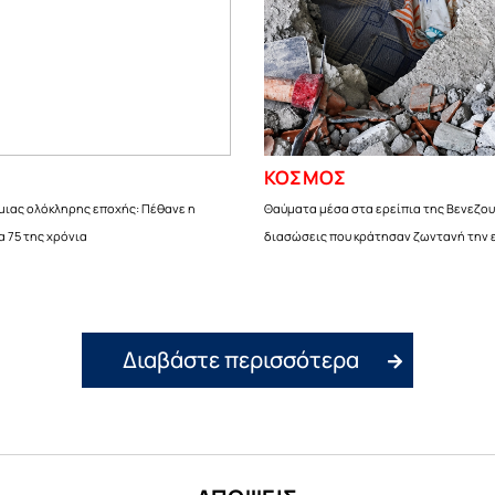
ΚΟΣΜΟΣ
μιας ολόκληρης εποχής: Πέθανε η
Θαύματα μέσα στα ερείπια της Βενεζου
α 75 της χρόνια
διασώσεις που κράτησαν ζωντανή την 
Διαβάστε περισσότερα