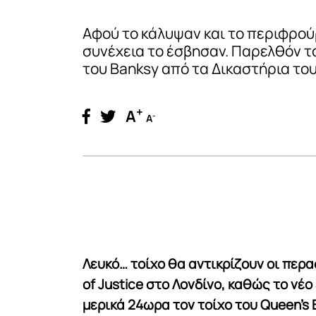
Αφού το κάλυψαν και το περιφρού
συνέχεια το έσβησαν. Παρελθόν τ
του Banksy από τα Δικαστήρια του
+
A
-
A
Λευκό… τοίχο θα αντικρίζουν οι περα
of Justice στο Λονδίνο, καθώς το νέ
μερικά 24ωρα τον τοίχο του Queen’s B