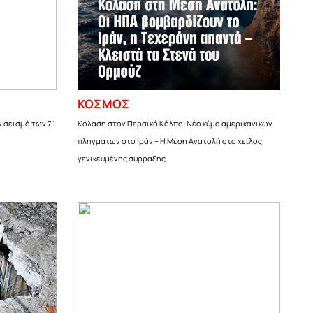
ΚΟΣΜΟΣ
 σεισμό των 7,1
Κόλαση στον Περσικό Κόλπο: Νέο κύμα αμερικανικών
πληγμάτων στο Ιράν – Η Μέση Ανατολή στο χείλος
γενικευμένης σύρραξης