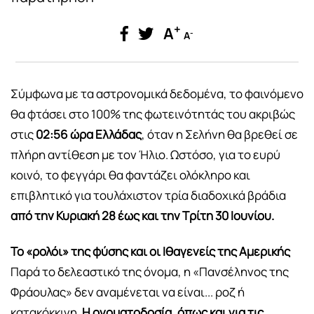
+
A
-
A
Σύμφωνα με τα αστρονομικά δεδομένα, το φαινόμενο
θα φτάσει στο 100% της φωτεινότητάς του ακριβώς
στις
02:56 ώρα Ελλάδας
, όταν η Σελήνη θα βρεθεί σε
πλήρη αντίθεση με τον Ήλιο. Ωστόσο, για το ευρύ
κοινό, το φεγγάρι θα φαντάζει ολόκληρο και
επιβλητικό για τουλάχιστον τρία διαδοχικά βράδια
από την Κυριακή 28 έως και την Τρίτη 30 Ιουνίου.
Το «ρολόι» της φύσης και οι Ιθαγενείς της Αμερικής
Παρά το δελεαστικό της όνομα, η «Πανσέληνος της
Φράουλας» δεν αναμένεται να είναι... ροζ ή
κατακόκκινη.
Η ονοματοδοσία, όπως και για τις