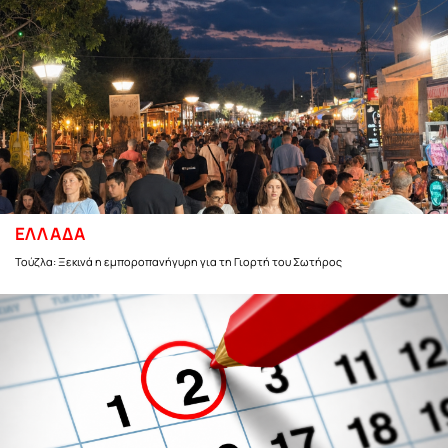
ΕΛΛΑΔΑ
Τούζλα: Ξεκινά η εμποροπανήγυρη για τη Γιορτή του Σωτήρος