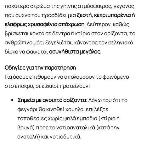
παχύτερο στρώμα της γήινης ατμόσφαιρας, γεγονός
που συχνά του προσδίδει μια
ζεστή, κεχριμπαρένια ή
ελαφρώς χρυσαφένια απόχρωση
. Δεύτερον, καθώς
βρίσκεται κοντά σε δέντρα ή κτίρια στον ορίζοντα, το
ανθρώπινο μάτι ξεγελιέται, κάνοντας τον σεληνιακό
δίσκο να φαίνεται
ασυνήθιστα μεγάλος
.
Οδηγίες για την παρατήρηση
Για όσους επιθυμούν να απολαύσουν το φαινόμενο
στο έπακρο, οι ειδικοί προτείνουν:
Σημεία με ανοιχτό ορίζοντα:
Λόγω του ότι το
φεγγάρι θα κινηθεί χαμηλά, επιλέξτε
τοποθεσίες χωρίς ψηλά εμπόδια (κτίρια ή
βουνά) προς τα νοτιοανατολικά (κατά την
ανατολή) και νοτιοδυτικά.